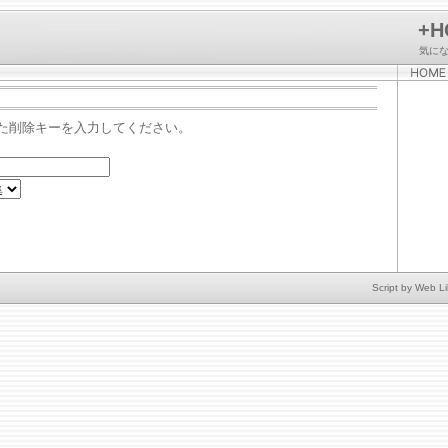
+H
気に
た削除キーを入力してください。
Script by
Web Li