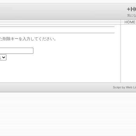
+H
気に
た削除キーを入力してください。
Script by
Web Li