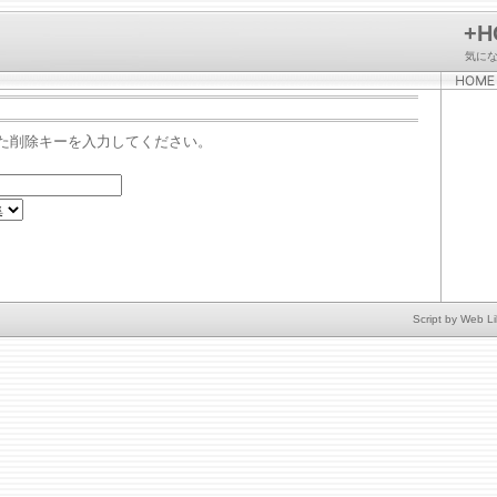
+H
気に
た削除キーを入力してください。
Script by
Web Li