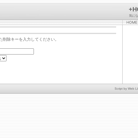
+H
気に
た削除キーを入力してください。
Script by
Web Li