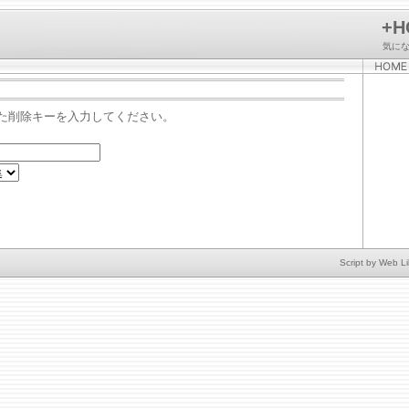
+H
気に
た削除キーを入力してください。
Script by
Web Li