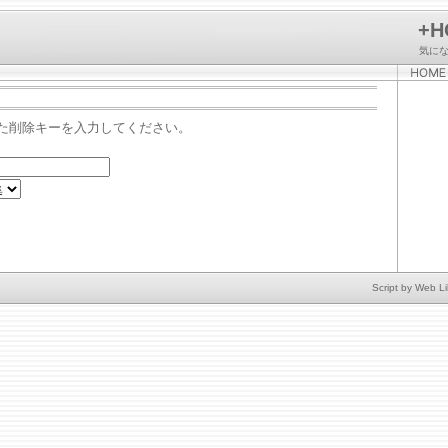
+H
気に
た削除キーを入力してください。
Script by
Web Li