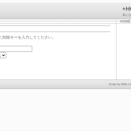
+H
気に
た削除キーを入力してください。
Script by
Web Li