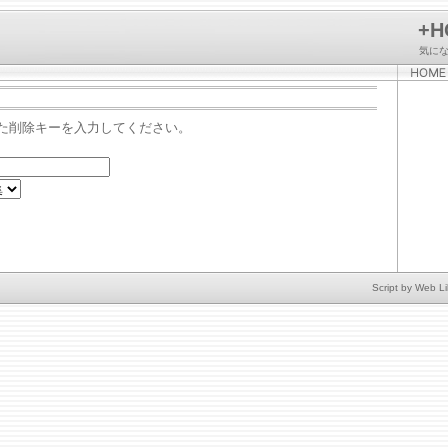
+H
気に
た削除キーを入力してください。
Script by
Web Li