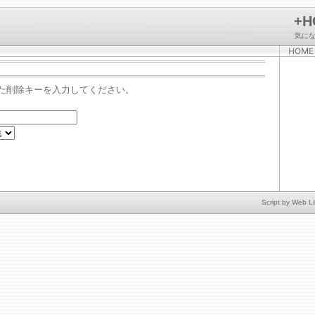
+H
気に
た削除キーを入力してください。
Script by
Web Li