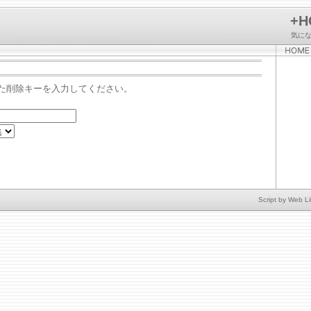
+H
気に
た削除キーを入力してください。
Script by
Web Li