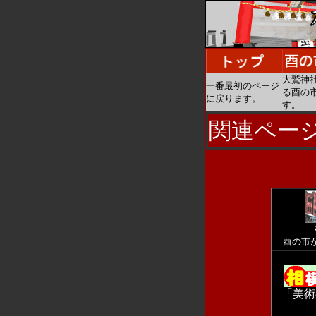
大鷲神
一番最初のページ
る酉の
に戻ります。
す。
関連ペー
酉の市
「美術