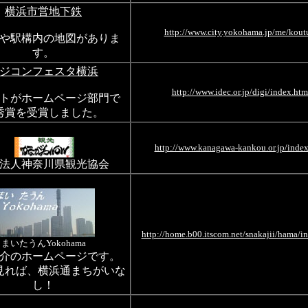
横浜市営地下鉄
http://www.city.yokohama.jp/me/kout
や駅構内の地図がありま
す。
ジコンフェスタ横浜
http://www.idec.or.jp/digi/index.htm
トがホームページ部門で
秀賞を受賞しました。
http://www.kanagawa-kankou.or.jp/index
法人神奈川県観光協会
http://home.b00.itscom.net/snakajii/hama/i
まいたうんYokohama
介のホームページです。
見れば、横浜通まちがいな
し！