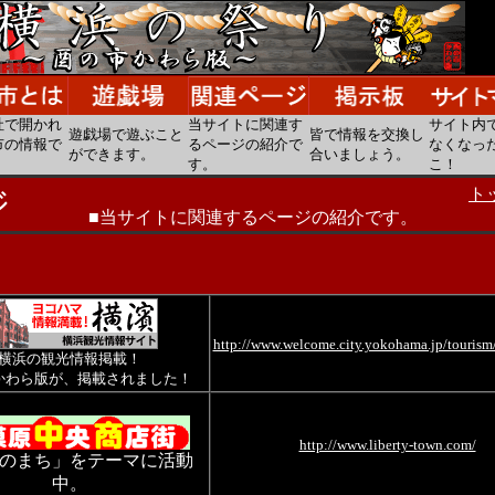
社で開かれ
当サイトに関連す
サイト内
遊戯場で遊ぶこと
皆で情報を交換し
市の情報で
るページの紹介で
なくなっ
ができます。
合いましょう。
す。
こ！
ジ
ト
■当サイトに関連するページの紹介です。
http://www.welcome.city.yokohama.jp/tourism
横浜の観光情報掲載！
かわら版が、掲載されました！
http://www.liberty-town.com/
のまち」をテーマに活動
中。