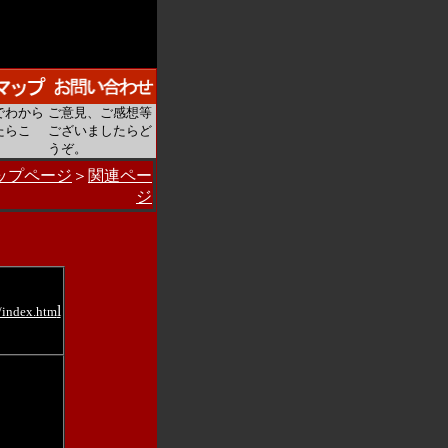
でわから
ご意見、ご感想等
たらこ
ございましたらど
うぞ。
ップページ
＞
関連ペー
ジ
l
/index.htm