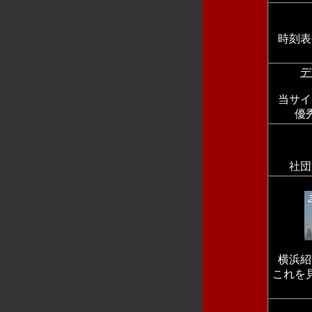
時刻表
デ
当サイ
優
社団
横浜紹
これを