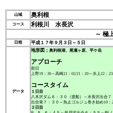
奥利根
山域
利根川 水長沢
コース
～ 極
日程
平成１７年９月３日～５日
地形図；
奥利根湖、尾瀬ヶ原、平ケ岳
アプローチ
前日
上野19：30～高崎21：02/21：20～水上2
コースタイム
データ
１日目
八木沢ダム６：３０（渡船）～水長沢出合７
出合発７：３０～魚止ゴルジュ巻き始め10：2
２日目
B．P．６：４５～井戸沢出合６：５５～銅