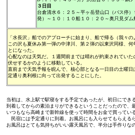
３日目
台倉清水６：２５～平ヶ岳登山口（バス停）
発）～１０：１０船１０：２０～奥只見ダム
「水長沢」船でのアプローチに始まり、船で帰る（我々の
この沢も夏休み第一弾の中津川、第２弾の以東沢同様、何
とになった。
心配なのは天気だ。１週間前までは晴れが約束されていた
伏せするかのように移動している。
直前まで天気予報を睨んで、核心部となる一日目の土曜日
定通り奥利根に向って出発することにした。
当初は、水上駅で駅寝をする予定であったが、初日にでき
到着してからの素泊まりができるということだったので、
いつもなら高崎まで新幹線を使って時間をお金で買っている
民宿には予定通りに到着。お風呂にも入らせてもらえる
お風呂はとても気持ちがいい露天風呂で、半分は手作りな