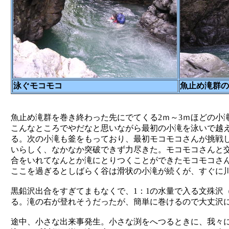
泳ぐモコモコ
魚止め滝群の
魚止め滝群を巻き終わった先にでてくる2ｍ～3ｍほどの小
こんなところでやだなと思いながら最初の小滝を泳いで越
る。次の小滝も釜をもっており、最初モコモコさんが挑戦
いらしく、なかなか突破できず力尽きた。モコモコさんと
合をいれてなんとか滝にとりつくことができたモコモコさ
ここを過ぎるとしばらく谷は滑状の小滝が続くが、すぐに
黒鉛沢出合をすぎてまもなくで、1：1の水量で入る文殊沢
る。滝の右が登れそうだったが、簡単に巻けるので大丈沢
途中、小さな出来事発生。小さな渕をへつるときに、我々