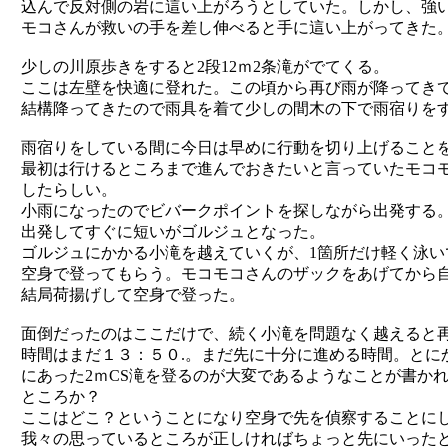
込んで反対側の岩に這い上がろうとしていた。しかし、強
モコさんが救いの手を差し伸べると手に這い上がってきた
少しの川原歩きをすると2段12ｍ2条滝がでてくる。
ここは左壁を快適に登れた。この頃から再び雨が降ってき
結構降ってきたので雨具を着て少しの間木の下で雨宿りを
雨宿りをしている間に今日は早めに行動を切り上げること
最初は行けるところまで進んでおきたいと言っていたモコ
したらしい。
小雨になったのでビバークポイントを探しながら出発する
出発してすぐに短いがゴルジュとなった。
ゴルジュにかかる小滝を越えていくが、1箇所だけ軽く泳
空身で登ってもらう。モコモコさんのザックをあげてから
結局荷揚げして空身で登った。
面倒だったのはここだけで、続く小滝を問題なく越えると
時間はまだ１３：５０.。まだ先に十分に進める時間。とに
にあった2ｍCS滝を登るのが大変であるようなことが書か
ところか？
ここはどこ？ということになり空身で先を偵察することに
我々の思っているところが正しければちょっと先にいった