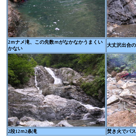
2ｍナメ滝、この先数ｍがなかなかうまくい
大丈沢出合の
かない
2段12ｍ2条滝
焚き火でパス