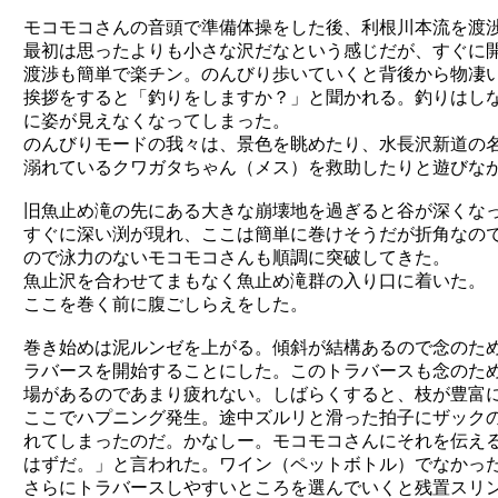
モコモコさんの音頭で準備体操をした後、利根川本流を渡
最初は思ったよりも小さな沢だなという感じだが、すぐに
渡渉も簡単で楽チン。のんびり歩いていくと背後から物凄
挨拶をすると「釣りをしますか？」と聞かれる。釣りはし
に姿が見えなくなってしまった。
のんびりモードの我々は、景色を眺めたり、水長沢新道の
溺れているクワガタちゃん（メス）を救助したりと遊びな
旧魚止め滝の先にある大きな崩壊地を過ぎると谷が深くな
すぐに深い渕が現れ、ここは簡単に巻けそうだが折角なの
ので泳力のないモコモコさんも順調に突破してきた。
魚止沢を合わせてまもなく魚止め滝群の入り口に着いた。
ここを巻く前に腹ごしらえをした。
巻き始めは泥ルンゼを上がる。傾斜が結構あるので念のため
ラバースを開始することにした。このトラバースも念のた
場があるのであまり疲れない。しばらくすると、枝が豊富
ここでハプニング発生。途中ズルリと滑った拍子にザック
れてしまったのだ。かなしー。モコモコさんにそれを伝え
はずだ。」と言われた。ワイン（ペットボトル）でなかっ
さらにトラバースしやすいところを選んでいくと残置スリ