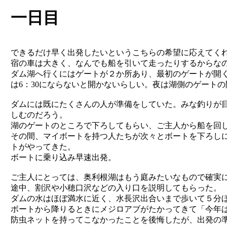
一日目
できるだけ早く出発したいというこちらの希望に応えてくれ
宿の車は大きく、なんでも船を引いて走ったりするからな
ダム湖へ行くにはゲートが２か所あり、最初のゲートが開く
は6：30にならないと開かないらしい。夜は湖側のゲートの閉
ダムには既にたくさんの人が準備をしていた。みな釣りが目
しむのだろう。
湖のゲートのところで下ろしてもらい、ご主人から船を回
その間、マイボートを持つ人たちが次々とボートを下ろし
トがやってきた。
ボートに乗り込み早速出発。
ご主人にとっては、奥利根湖はもう庭みたいなもので確実
途中、割沢や小穂口沢などの入り口を説明してもらった。
ダムの水はほぼ満水に近く、水長沢出合いまで歩いて５分
ボートから降りるときにメジロアブがたかってきて「今年
防虫ネットを持ってこなかったことを後悔したが、出発の