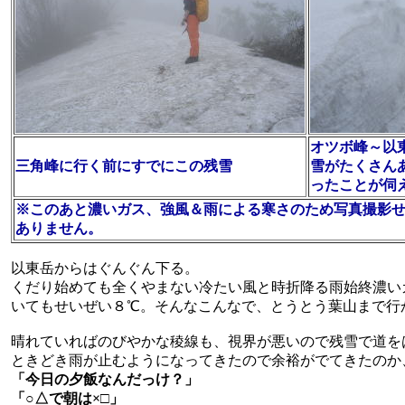
オツボ峰～以
三角峰に行く前にすでにこの残雪
雪がたくさん
ったことが伺
※このあと濃いガス、強風＆雨による寒さのため写真撮影
ありません。
以東岳からはぐんぐん下る。
くだり始めても全くやまない冷たい風と時折降る雨始終濃い
いてもせいぜい８℃。そんなこんなで、とうとう葉山まで行
晴れていればのびやかな稜線も、視界が悪いので残雪で道を
ときどき雨が止むようになってきたので余裕がでてきたのか
「今日の夕飯なんだっけ？」
「○△で朝は×□」