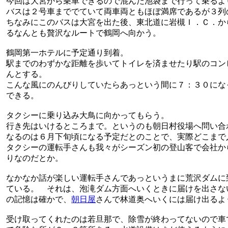
今回は大宮から乗車できるので混んだ池袋まで行って乗るよ
バスは２号車まででていて両車両ともほぼ満席であるが３列
ちなみにこのバスは大宮を出た後、東北道に岩槻Ｉ．Ｃ．か
るなんとも贅沢なルートで鶴岡へ向かう。
鶴岡第一ホテルに予定通り到着。
駅までのわずかな距離を歩いてトイレを済ませたり駅のコン
んとする。
こんな風にのんびりしていたらあっという間に７：３０にな
できる。
タクシーに乗り込み大鳥に向かってもらう。
行き先はいけるところまで。というのも朝日村役場へ問い合
なるのは６月下旬頃になる予定だとのことで、実際どこまで
タクシーの運転手さんも我々がシーズン初の登山客で会社か
りなのだとか。
なかなか話が楽しい運転手さんであっというまに荒沢ダムに
ている。 それは、泡滝ダム方面へいくときに届けを出さな
の記憶は確かで、
朝日屋
さんで林道奥へいくには届け出るよ
受け取ってくれたのは若旦那で、除雪が終わってないので車