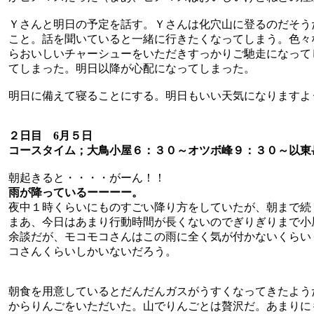
Ｙさんと明日の予定を話す。Ｙさんは化穴山に登るのだそう
こと。話を聞いていると一緒に行きたくなってしまう。色々
らおいしいチャーシューをいただきすっかりご馳走になって
てしまった。明日以降が心配になってしまった。
明日に備えて寝ることにする。明日もいい天気になりますよ
２日目 6月５日
コースタイム；大鳥小屋６：３０～オツボ峰９：３０～以東
朝起きると・・・・がーん！！
雨が降っているーーーー。
夜中１時くらいにものすごい降り方をしていたが、朝まで続
まあ、今日はあまり行動時間が長くないのでぎりぎりまで小
余談だが、モコモコさんはこの雨に全く気が付かないくらい
コさんくらいしかいないだろう。
朝食を用意しているとだんだんガスがうすくなってきたよう
からりんごをいただいた。山でりんごとは贅沢だ。あまりに