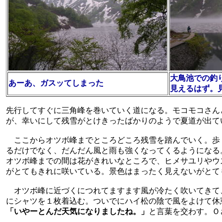
大鳥池での釣
あーあ、ガスッてしまった
見えるはず。
先行してすぐに三角峰を巻いていく道になる。モコモコさん
が、幸いにして残雪がとけきったばかりのようで夏道が出て
ここからオツボ峰までところどころ残雪を踏んでいく。歩
るだけでなく、だんだん風と雨も強くなってくるようになる
オツボ峰までの間は花がきれいなところで、ヒメサユリやウ
がとてもきれに咲いている。景色はまったく見えないがとて
オツボ峰に近づくにつれてますます風が冷たく吹いてきて
にシャツを１枚着込む。ついでにハイ松の陰で風をよけて休
「いやーとんだ天気になりましたね。」
と言葉を交わす。Ｏ