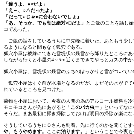
「違うよ、●×だよ」
「え～、○△だったよ」
「だって○じゃ●に合わないでしょ」
「あ、そっか。でも朝は絶対×□だよ」
とご飯のことを話し始
コであった。
ご飯の話をしているうちに中先峰に着いた。あともう少し
るようになると間もなく狐穴である。
狐穴小屋は稜線にできた雪堤状の残雪から降りたところにあ
しながら行くと小屋の4～5ｍ近くまできてやっとガスの中か
狐穴小屋は、雪堤状の残雪のふちのぽっかりと雪がついてい
狐穴小屋はすぐ前が水場となるのだが、まだその水がでて
れているところを見つけた。
荷物を小屋において、今夜の人間の為のアルコール燃料を冷
モコモコさんが先にあがると
「このバカ虫ー」
といってなに
そうだ。まあ最初に掃き掃除しておけば明日の掃除が楽にな
そうしているうちにＯさんも到着。先に行くのかを聞くとす
や、もうやめます。ここに泊ります。」
ということで今夜も