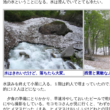
池の水ということになる。水は澄んでいてとても冷たい。
水はきれいだけど、落ちたら大変。
残雪と素敵な
水汲みを終えて小屋に入る。１階は釣人で埋まっていたので
的に1２人ほどになった。
夕食の準備にとりかかり、早速冷やしておいたビールで乾
にやら撮影をしている。モコモコさんが見に行くと、”わず
がヒメマスだった（まあ、ヒメマスはおいしいけどねとの注