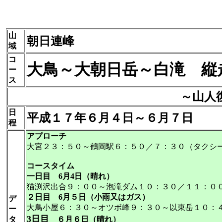
山
朝日連峰
域
コ
大鳥～大朝日岳～白滝 縦
ー
ス
～山人
日
平成１７年６月４日～６月７日
程
アプローチ
大宮２３：５０～鶴岡駅６：５０／７：３０（タクシ
コースタイム
一日目 6月4日（晴れ）
猫渕沢出合９：００～泡滝ダム１０：３０／１１：０
２日目 6月５日（小雨又はガス）
デ
大鳥小屋６：３０～オツボ峰９：３０～以東岳１０：
ー
3日目
タ
６月６日（晴れ）