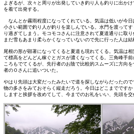
よぎるが、次々と周りが出発していき釣り人も釣りに出かけ
を着て出発する。
なんとか霧雨程度になってくれている。気温は低いが今日
小さい範囲で釣り人が釣りを楽しんでいる。水門を渡ってす
り過ぎてしまう。モコモコさんに注意されて夏道通りに取り
まだ雪もあまり柔らかくなっていないので先に行った人は結
尾根の形が顕著になってくると夏道も現れてくる。気温は相
て標高をどんどん稼ぐとガスが濃くなってくる。三角峰手前
ころもでてくるが、先行者のお陰で比較的スムーズに方向を
者のＯさんに追いついた。
やはり先頭は大変だったみたいで道を探しながらだったので
物の多さをみておそらく縦走だろう。今日はどこまでですか
しますと挨拶を改めてして、今までのお礼をいい、先頭を交