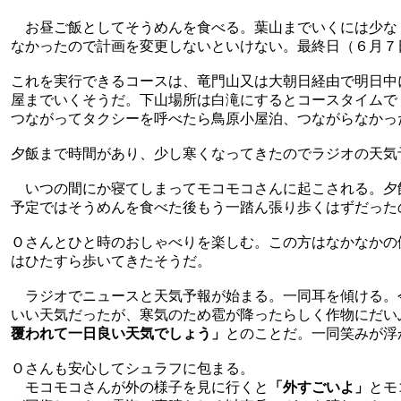
お昼ご飯としてそうめんを食べる。葉山までいくには少な
なかったので計画を変更しないといけない。最終日（６月７
これを実行できるコースは、竜門山又は大朝日経由で明日中
屋までいくそうだ。下山場所は白滝にするとコースタイムで
つながってタクシーを呼べたら鳥原小屋泊、つながらなかっ
夕飯まで時間があり、少し寒くなってきたのでラジオの天気
いつの間にか寝てしまってモコモコさんに起こされる。夕
予定ではそうめんを食べた後もう一踏ん張り歩くはずだった
Ｏさんとひと時のおしゃべりを楽しむ。この方はなかなかの
はひたすら歩いてきたそうだ。
ラジオでニュースと天気予報が始まる。一同耳を傾ける。
いい天気だったが、寒気のため雹が降ったらしく作物にだい
覆われて一日良い天気でしょう」
とのことだ。一同笑みが浮
Ｏさんも安心してシュラフに包まる。
モコモコさんが外の様子を見に行くと
「外すごいよ」
とモ