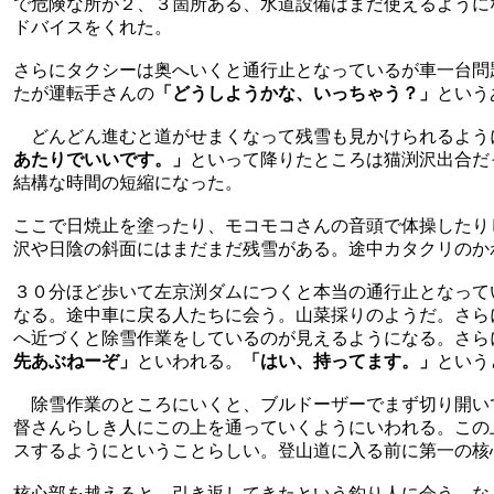
で危険な所が２、３箇所ある、水道設備はまだ使えるように
ドバイスをくれた。
さらにタクシーは奥へいくと通行止となっているが車一台問
たが運転手さんの
「どうしようかな、いっちゃう？」
という
どんどん進むと道がせまくなって残雪も見かけられるよう
あたりでいいです。」
といって降りたところは猫渕沢出合だ
結構な時間の短縮になった。
ここで日焼止を塗ったり、モコモコさんの音頭で体操したり
沢や日陰の斜面にはまだまだ残雪がある。途中カタクリのか
３０分ほど歩いて左京渕ダムにつくと本当の通行止となって
なる。途中車に戻る人たちに会う。山菜採りのようだ。さら
へ近づくと除雪作業をしているのが見えるようになる。さら
先あぶねーぞ」
といわれる。
「はい、持ってます。」
という
除雪作業のところにいくと、ブルドーザーでまず切り開い
督さんらしき人にこの上を通っていくようにいわれる。この
スするようにということらしい。登山道に入る前に第一の核
核心部を越えると、引き返してきたという釣り人に会う。な