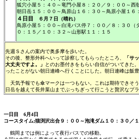
狐穴小屋５：４０～竜門小屋８：２０／９：００～西
朝日岳１５：００～鳥原山１６：３０～鳥原小屋１６
４日目
６月７日（晴れ）
鳥原小屋５：００～白滝バス停７：００／８：３０（
０：１５／１０：３２～山形駅１１：１５
先週Ｓさんの案内で奥多摩を歩いた。
その後、整形外科へいって診察してもらったところ、
「サ
大丈夫ですよ。」
とのお墨付きをもらい自信がついてきた
ったことがない朝日連峰へ行くことにした。朝日連峰は飯
天気予報でも傘マークは一つもない。これは期待できそう
日岳を越えて長井葉山までぶっちぎって行こうと贅沢なプ
一日目 6月4日
コースタイム;猫渕沢出合９：００～泡滝ダム１０：３０／
鶴岡までは例によって夜行バスでの移動。