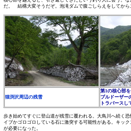
だ。 結構大変そうだぞ。泡滝ダムで腹ごしらえをしてから
第1の核心部
猫渕沢周辺の残雪
ブルドーザー
トラバースし
歩き始めてすぐに登山道が残雪に覆われる。大鳥川へ続く恐
イブかゴロゴロしている石に激突する可能性がある。キック
が必要になった。