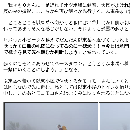
我々もＯさんに一足遅れてオツボ峰に到着。天気がよけれ
真のみの撮影。ここらから再び我々が先行する。以東岳まで
ところどころ以東岳へ向かうときには出谷川（左）側が切
伝ってあまりそんな感じがしない。それよりも残雪の多さと
1つ2つと小ピークを越えてだんだん以東岳へ近づくにつれ
せっかく白熊の毛皮になってるのにー残念！！⇒今日は竜門
で様子を見て先へ進むか判断しよう」
と変わっていく。
歩くのもそれにあわせてペースダウン。とうとう以東岳へ着
一緒にいくことにしよう。」
となる。
以東岳へ着いて以東小屋で休憩するかモコモコさんにきくと
は同じなので先に進む。私としては以東小屋のトイレを借り
中し、このあとモコモコさんはむくみに悩まされることにな