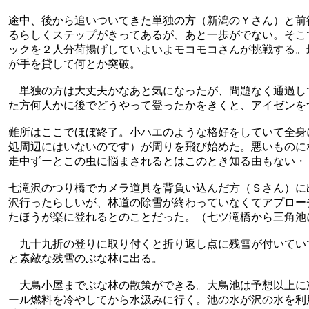
途中、後から追いついてきた単独の方（新潟のＹさん）と前
るらしくステップがきってあるが、あと一歩がでない。そこ
ックを２人分荷揚げしていよいよモコモコさんが挑戦する。
が手を貸して何とか突破。
単独の方は大丈夫かなあと気になったが、問題なく通過し
た方何人かに後でどうやって登ったかをきくと、アイゼンを
難所はここでほぼ終了。小ハエのような格好をしていて全身
処周辺にはいないのです）が周りを飛び始めた。悪いものに
走中ずーとこの虫に悩まされるとはこのとき知る由もない・
七滝沢のつり橋でカメラ道具を背負い込んだ方（Ｓさん）に
沢行ったらしいが、林道の除雪が終わっていなくてアプロー
たほうが楽に登れるとのことだった。（七ツ滝橋から三角池
九十九折の登りに取り付くと折り返し点に残雪が付いてい
と素敵な残雪のぶな林に出る。
大鳥小屋までぶな林の散策ができる。大鳥池は予想以上に
ール燃料を冷やしてから水汲みに行く。池の水が沢の水を利