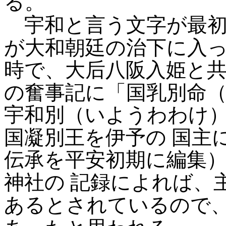
る。
宇和と言う文字が最初
が大和朝廷の治下に入
時で、大后八阪入姫と
の奮事記に「国乳別命
宇和別（いようわわけ
国凝別王を伊予の
国主
伝承を平安初期に編集
神社の
記録によれば、
あるとされているので