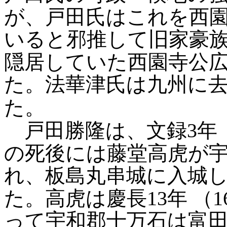
が、戸田氏はこれを西
いると邪推して旧家豪
隠居していた西園寺公
た。法華津氏は九州に
た。
戸田勝隆は、文録3年（
の死後には藤堂高虎が
れ、板島丸串城に入城
た。高虎は慶長13年
（
って宇和郡十万石は富