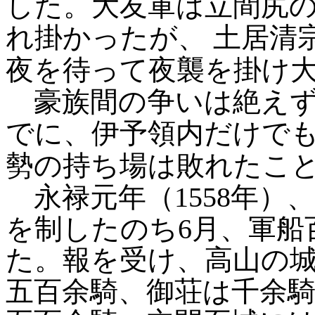
した。大友軍は立間尻
れ掛かったが、
土居清
夜を待って夜襲を掛け
豪族間の争いは絶えず
でに、伊予領内だけでも
勢の持ち場は敗れたこ
永禄元年（1558年）
を制したのち6月、軍船
た。報を受け、高山の
五百余騎、御荘は千余