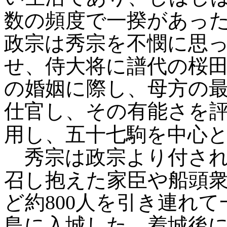
数の頻度で一揆があっ
政宗は秀宗を不憫に思
せ、侍大将に譜代の桜
の婚姻に際し、母方の
仕官し、その有能さを
用し、五十七駒を中心
秀宗は政宗より付され
召し抱えた家臣や船頭
ど約800人を引き連れ
島に入城した。着城後