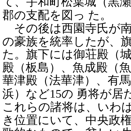
て、宇和町松葉城（黒
郡の支配を図っ
た。
その後は西園寺氏が南
の豪族を統率したが、
た。旗下には御荘殿（
殿（板島）、魚成殿（魚
華津殿（法華津）、有馬
浜）など15の
勇将が居
これらの諸将は、いわ
き位置にいて、中央政