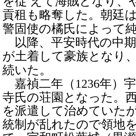
を従
えて海賊となり、
貢租も略奪した。朝廷
警固使の橘氏によって
以降、平安時代の中期
が土着して豪族となり
続いた。
嘉禎二年（1236年）
寺氏の荘園となった。
を派遣して治めていた
統制が乱れたので領地