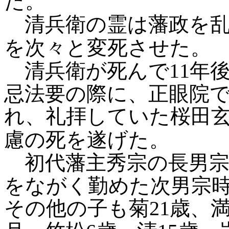
た。
清兵衛の霊は藩政を乱
を次々と変死させた。
清兵衛が死んで11年
忌法要の際に、正眼院
れ、礼拝していた桜田
慮の死を遂げた。
初代藩主秀宗の長男宗
をながく勤めた次男宗
その他の子も菊21歳、満