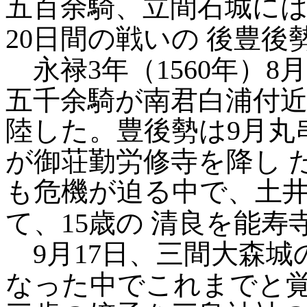
五百余騎、立間石城に
20日間の戦いの
後豊後
永禄3年（1560年）8
五千余騎が南君白浦付
陸した。豊後勢は9月丸
が御荘勤労修寺を降し
も危機が迫る中で、土
て、15歳の
清良を能寿
9月17日、三間大森城
なった中でこれまでと