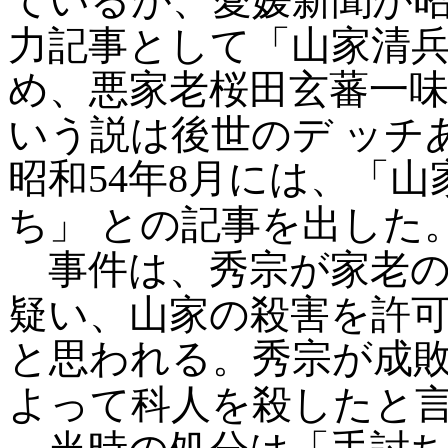
ているが、愛媛新聞が昭
力記事として「山家清
め、悪家老桜田玄蕃一
いう説は後世のデ
ッチ
昭和54年8月には、「
ち」
との記事を出した
事件は、秀宗が家老の
疑い、山家の殺害を許
と思われる。秀宗が成
よって科人を殺したと