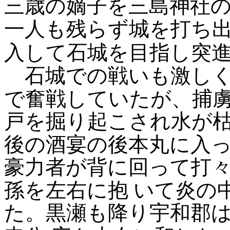
三歳の嫡子を三島神社
一人も残らず城を打ち
入して石城を目指し突
石城での戦いも激しく
で奮戦していたが、捕
戸を掘り起こされ水が枯
後の酒宴の後本丸に入
豪力者が背に回って打
孫を左右に抱
いて炎の
た。黒瀬も降り宇和郡