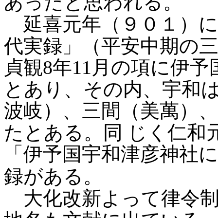
あったと思われる。
延喜元年（９０１）に
代実録」（平安中期の
貞観8年11月の項に伊
とあり、その内、宇和
波岐）、三間（美萬）
たとある。同
じく仁和元
「伊予国宇和津彦神社
録がある。
大化改新よって律令制