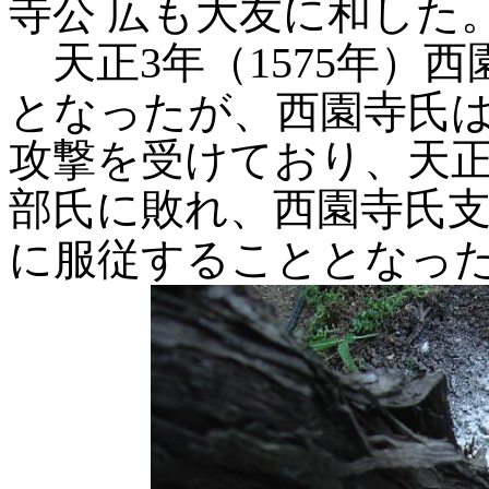
寺公
広も大友に和した
天正3年（1575年）
となったが、西園寺氏
攻撃を受けており、天正1
部氏に敗れ、西園寺氏
に服従することとなっ