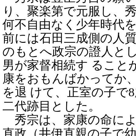
り、聚楽第で元服し、
何不自由なく少年時代
前には石田三成側の人
のもとへ政宗の證人と
男が家督相続す
ること
康をおもんばかってか
を退
けて、正室の子で
二代跡目とした。
秀宗は、家康の命によ
直政（井伊直親の子で