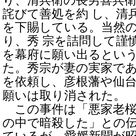
り、清兵衛の長男喜兵
詫びて善処を約
し、清
を下賜している。当然
り、秀
宗を詰問して謹
を幕府に願い出るとい
た。秀宗が妻の実家で
を依頼し、彦根藩や仙
願いは取り消された。
この事件は「悪家老桜
の中で暗殺した」との