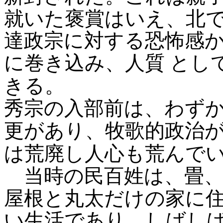
就いた褒賞はいえ、北
達政宗に対する恐怖感
に巻き込み、人質
とし
きる。
秀宗の入部前は、わずか
更があり、牧歌的政治
は荒廃し人心も荒んで
当時の民百姓は、畳、
屋根と丸太だけの家に
い生活であり、しばし