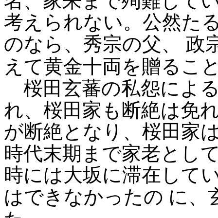
名、家来まで殉難して
考えられない。公然た
のなら、秀宗の父、
政
えて黄金十両を贈るこ
桜田玄蕃の私怨による
れ、桜田家も断絶は免
が断絶となり、桜田家
時代末期まで家老とし
時には大坂に滞在して
はできなかったの
に、