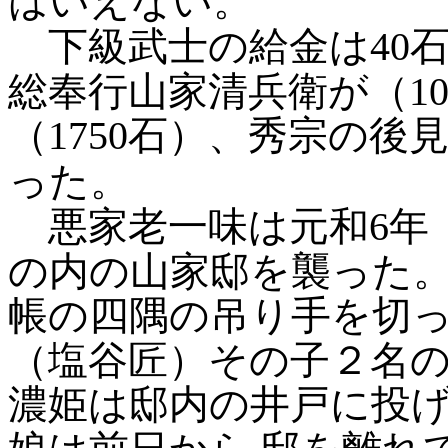
はいえない。
下級武士の給金は40
総奉行山家清兵衛が（10
（1750石）、秀宗の後
った。
悪家老一味は元和6年（1
の内の山家邸を襲った
帳の四隅の吊り手を切
（塩谷匠）その子２名
濃姫は邸内の井戸に投