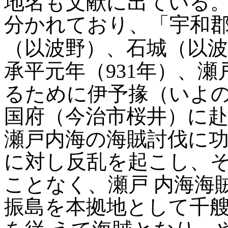
地名も文献に出ている
分かれており、「宇和
（以波野）、石城（以波
承平元年（931年）、
るために伊予掾（いよ
国府（今治市桜井）に
瀬戸内海の海賊討伐に
に対し反乱を起こし、
ことなく、瀬戸
内海海
振島を本拠地として千