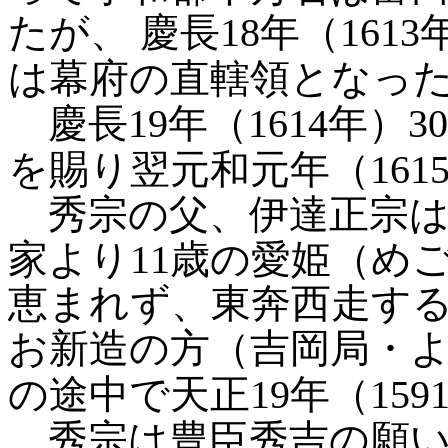
たが、
慶長18年（16
は幕府の直轄領となっ
慶長19年（1614年）
を賜り翌元和元年（161
秀宗の父、伊達正宗は
家より11歳の愛姫（め
恵まれず、東奔西走す
お新造の方（吉岡局・
の途中で天正19年（15
秀宗は豊臣秀吉の願い