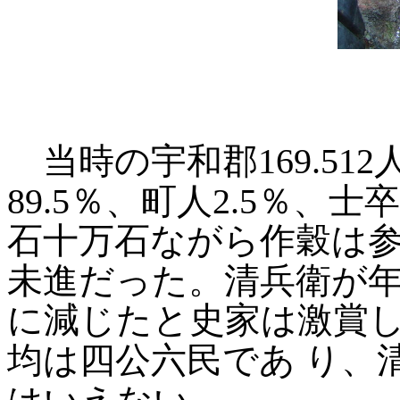
当時の宇和郡169.51
89.5％、町人2.5％、
石十万石ながら作穀は
未進だった。清兵衛が
に減じたと史家は激賞
均は四公六民であ
り、