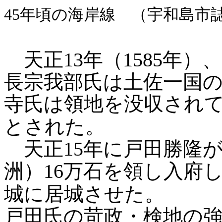
45年頃の海岸線 （宇和島市
天正13年（1585年
長宗我部氏は土佐一国
寺氏は領地を没収され
とされた。
天正15年に戸田勝隆
洲）16万石を領し入府
城に居城させた。
戸田氏の苛政・検地の