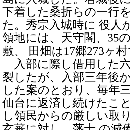
下着した桑折らの一行
た。秀宗入城時に
役人
領地には、天守閣、35の
敷、
田畑は17郷273ヶ村
入部に際し借用した六
裂したが、入部三年後
した案のとおり、毎年三
仙台に返済し続けたこ
し領民からの厳しい取
玄蕃に対し、藩士
の減