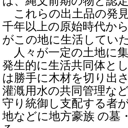
は、縄文前期の物と認
これらの出土品の発見
千年以上の原始時代か
がこの地に生活してい
人々が一定の土地に集
発生的に生活共同体と
は勝手に木材を切り出
灌漑用水の共同管理な
守り統御し支配する者
地などに地方豪族
の墓