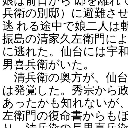
娘は前日から
邸を離れ
兵衛の別邸）に避難さ
逃
れる途中で娘二人は
振島の清家久左衛門に
に逃れた。仙台には宇
男喜兵衛がいた。
清兵衛の奥方が、仙台
は発覚した。秀宗から
あったかも知れないが
左衛門の復命書からも