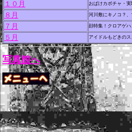
１０月
おばけカボチャ・実
８月
河川敷にキノコ？、
７月
顔特集！クロアゲハ
５月
アイドルもどきのス
写真館へ