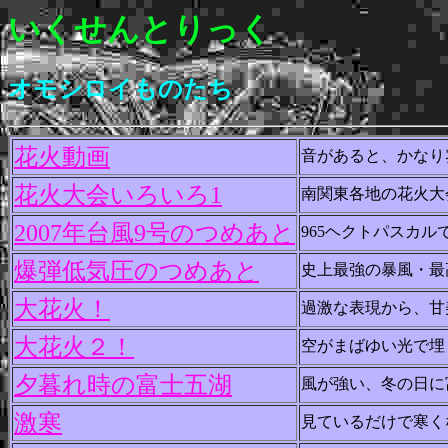
いくせんとりっく
オモシロイものたち
花火動画
音があると、かなり
花火大会いろいろ1
南関東各地の花火大
2007年台風9号のつめあと
965ヘクトパスカ
爆弾低気圧のつめあと
史上最強の暴風・最
大花火！
過激な表現から、甘
大花火２！
空がまばゆい光で埋
夕暮れ時の富士五湖
風が強い、冬の日に
激寒
見ているだけで寒く