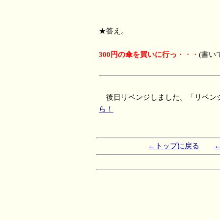
★答え。
300円の傘を買いに行っ
・・・
(書い
後日リベンジしました。「リベン
ら！
←トップに戻る