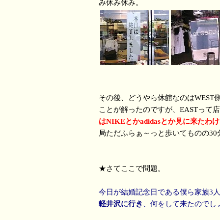
み休み休み。
その後、どうやら休館なのはWEST側
ことが解ったのですが、EASTって
はNIKEとかadidasとか見に来た
局ただふらぁ～っと歩いてものの30
★さてここで問題。
今日が結婚記念日である僕ら家族3
軽井沢に行き
、何をして来たのでし