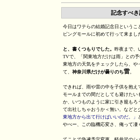
記念すべき
今日はワテらの結婚記念日というこ
ピングモールに初めて行って来まし
と、書くつもりでした。
昨夜まで、
TVで、「関東地方だけは雨」との
東地方の天気をチェックしたら、や
雷
て、
神奈川県だけが曇りのち
。
できれば、雨や雷の中を子供を抱え
モールまでの間だとしても避けたい
か、いつものように家に引き籠もろ
て出社しちゃおうか＜無い。などと
東地方から出て行けばいいのだ。」
やべー、この臨機応変さ、俺って凄
てことで急遽予定変更。軽井沢のシ