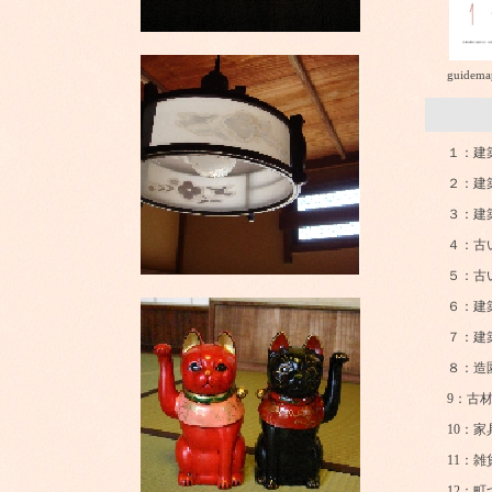
guidema
業
１：建
２：建
３：建
４：古
５：古
６：建
７：建
８：造
9：古
10：
11：
12：