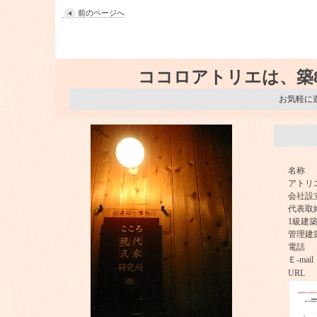
前のページへ
ココロアトリエは、築
お気軽に
会
名称 
アトリエ
会社設立
代表取
1級建
管理建
電話 ： 
Ｅ-ma
URL ： 