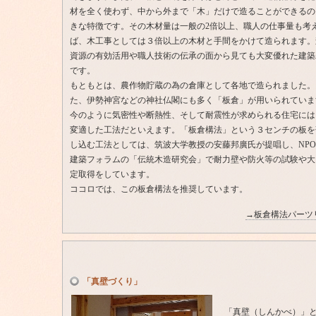
材を全く使わず、中から外まで「木」だけで造ることができるの
きな特徴です。その木材量は一般の2倍以上、職人の仕事量も考
ば、木工事としては３倍以上の木材と手間をかけて造られます。
資源の有効活用や職人技術の伝承の面から見ても大変優れた建築
です。
もともとは、農作物貯蔵の為の倉庫として各地で造られました。
た、伊勢神宮などの神社仏閣にも多く「板倉」が用いられていま
今のように気密性や断熱性、そして耐震性が求められる住宅には
変適した工法だといえます。「板倉構法」という３センチの板を
し込む工法としては、筑波大学教授の安藤邦廣氏が提唱し、NP
建築フォラムの「伝統木造研究会」で耐力壁や防火等の試験や大
定取得をしています。
ココロでは、この板倉構法を推奨しています。
→板倉構法パーツ
「真壁づくり」
「真壁（しんかべ）」