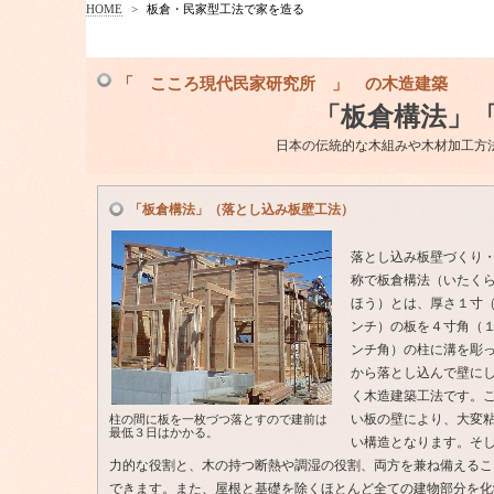
HOME
>
板倉・民家型工法で家を造る
「 こころ現代民家研究所 」 の木造建築
「板倉構法」
日本の伝統的な木組みや木材加工方
「板倉構法」（落とし込み板壁工法）
落とし込み板壁づくり
称で板倉構法（いたく
ほう）とは、厚さ１寸
ンチ）の板を４寸角（
ンチ角）の柱に溝を彫
から落とし込んで壁に
く木造建築工法です。
い板の壁により、大変
柱の間に板を一枚づつ落とすので建前は
最低３日はかかる。
い構造となります。そ
力的な役割と、木の持つ断熱や調湿の役割、両方を兼ね備えるこ
できます。また、屋根と基礎を除くほとんど全ての建物部分を化