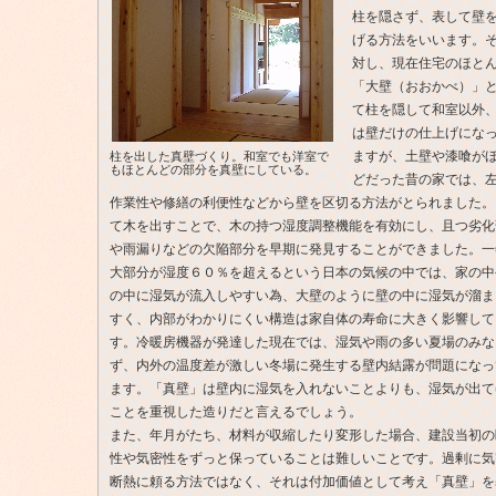
柱を隠さず、表して壁
げる方法をいいます。
対し、現在住宅のほと
「大壁（おおかべ）」
て柱を隠して和室以外
は壁だけの仕上げにな
ますが、土壁や漆喰が
柱を出した真壁づくり。和室でも洋室で
もほとんどの部分を真壁にしている。
どだった昔の家では、
作業性や修繕の利便性などから壁を区切る方法がとられました。
て木を出すことで、木の持つ湿度調整機能を有効にし、且つ劣化
や雨漏りなどの欠陥部分を早期に発見することができました。一
大部分が湿度６０％を超えるという日本の気候の中では、家の中
の中に湿気が流入しやすい為、大壁のように壁の中に湿気が溜ま
すく、内部がわかりにくい構造は家自体の寿命に大きく影響して
す。冷暖房機器が発達した現在では、湿気や雨の多い夏場のみな
ず、内外の温度差が激しい冬場に発生する壁内結露が問題になっ
ます。「真壁」は壁内に湿気を入れないことよりも、湿気が出て
ことを重視した造りだと言えるでしょう。
また、年月がたち、材料が収縮したり変形した場合、建設当初の
性や気密性をずっと保っていることは難しいことです。過剰に気
断熱に頼る方法ではなく、それは付加価値として考え「真壁」を