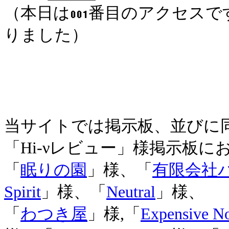
（本日は
番目のアクセスで
りました）
当サイトでは掲示板、並びに
「Hi-νレビュー」様掲示板に
「
眠りの園
」様、「
有限会社
Spirit
」様、「
Neutral
」様、
「
わつき屋
」様,「
Expensive No