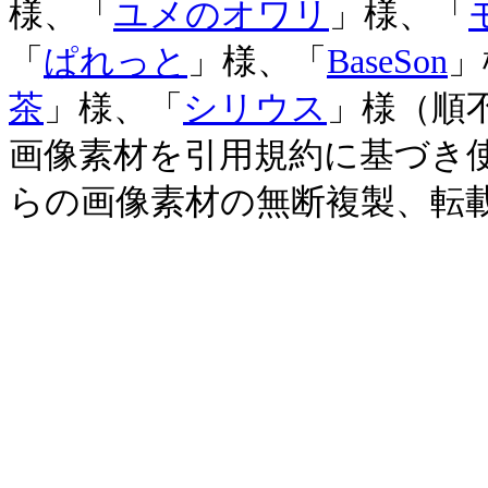
様、「
ユメのオワリ
」
様、「
「
ぱれっと
」様、「
BaseSon
」
茶
」様、「
シリウス
」様（順
画像素材を引用規約に基づき
らの画像素材の無断複製、転