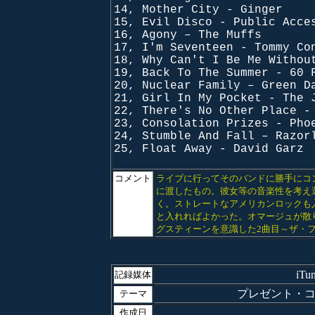
14, Mother City - Ginger
15, Evil Disco - Public Acce
16, Agony – The Muffs
17, I'm Seventeen - Tommy Co
18, Why Can't I Be Me Withou
19, Back To The Summer - 60 
20, Nuclear Family – Green D
21, Girl In My Pocket - The 
22, There's No Other Place -
23, Consolation Prizes - Pho
24, Stumble And Fall – Razor
25, Float Away - David Garz
コメント
ライブに行ってそのバンドに勝手にコ
に渡したもの。彼女等の音楽性を考え
く。ストレートなアメリカンロックも
と入れればよかった。オマージュが散
グスティーンを意識した2曲目～ザ・
iT
記録媒体
プレゼント・コンピ(L
テーマ
作成日