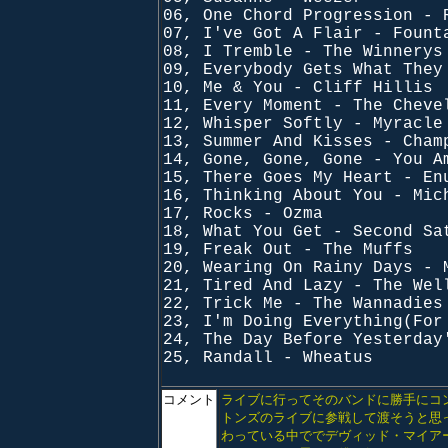
06, One Chord Progression - 
07, I've Got A Flair - Fount
08, I Tremble - The Winnerys
09, Everybody Gets What They
10, Me & You - Cliff Hillis
11, Every Moment - The Cheve
12, Whisper Softly - Myracle
13, Summer And Kisses - Cham
14, Gone, Gone, Gone - You A
15, There Goes My Heart - En
16, Thinking About You - Mic
17, Rocks - Ozma
18, What You Get - Second Sa
19, Freak Out - The Muffs
20, Wearing On Rainy Days - 
21, Tired And Lazy - The Wel
22, Trick Me - The Wannadies
23, I'm Doing Everything(For
24, The Day Before Yesterday
25, Randall - Wheatus
コメント
ライブに行ってそのバンドに勝手にコン
トンズのライブに参戦して渡そうと思
わっている中ででデヴィッド・マイア