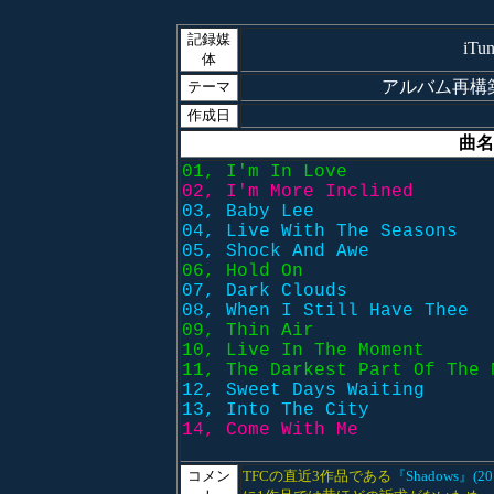
記録媒
iT
体
アルバム再構築【Tee
テーマ
作成日
曲名
01, I'm In Love
02, I'm More Inclined
03, Baby Lee
04, Live With The Seasons
05, Shock And Awe
06, Hold On
07, Dark Clouds
08, When I Still Have Thee
09, Thin Air
10, Live In The Moment
11, The Darkest Part Of The 
12, Sweet Days Waiting
13, Into The City
14, Come With Me
コメン
TFCの直近3作品である
『Shadows』(20