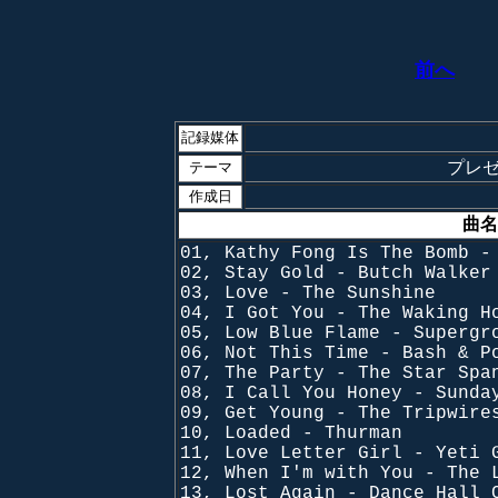
前へ
記録媒体
プレゼン
テーマ
作成日
曲名
01, Kathy Fong Is The Bomb -
02, Stay Gold - Butch Walker
03, Love - The Sunshine
04, I Got You - The Waking H
05, Low Blue Flame - Supergr
06, Not This Time - Bash & P
07, The Party - The Star Spa
08, I Call You Honey - Sunda
09, Get Young - The Tripwire
10, Loaded - Thurman
11, Love Letter Girl - Yeti 
12, When I'm with You - The 
13, Lost Again - Dance Hall 