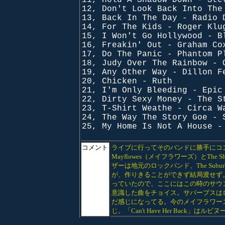
11, Hold A Shadow Down - Ste
12, Don't Look Back Into The
13, Back In The Day - Radio 
14, For The Kids - Roger Klu
15, I Won't Go Hollywood - B
16, Freakin' Out - Graham Co
17, Do The Panic - Phantom P
18, Judy Over The Rainbow - 
19, Any Other Way - Dillon F
20, Chicken - Ruth
21, I'm Only Bleeding - Epic
22, Dirty Sexy Money - The S
23, T-Shirt Weathe - Circa W
24, The Way The Story Goe - 
25, My Home Is Not A House -
コメント
ライブに行ってそのバンドに勝手にコン
Mayflowes（メイフラワーズ）とTh
ザーは地元のロックバンド、The Su
が、作りきることができず結局渡せず
っていたので、ここにはこの時のサウ
意識した曲をチョイス。サバーブスは
だ感じになってる。今のメイフラワー
じ。「Can't Have Her Back