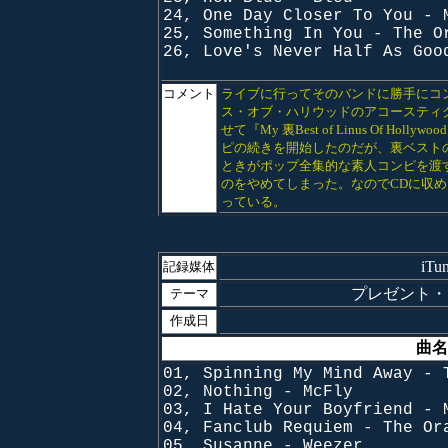
24, One Day Closer To You - 
25, Something In You - The O
26, Love's Never Half As Goo
コメント
ライブに行ってそのバンドに勝手にコン
ス・オブ・ハリウッドのアコースティ
せて『My 裏Best of Linus Of 
ピの続きを開始したのだが、裏ベスト
ときがポップ全集的な素人コンピを渡
のをやめてしまった。なのでCDに収め
っている。
iT
記録媒体
プレゼント・コンピ
テーマ
作成日
曲名
01, Spinning My Mind Away - 
02, Nothing - McFly
03, I Hate Your Boyfriend - 
04, Fanclub Requiem - The Or
05, Susanne - Weezer