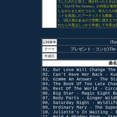
スしたのだと思う。僕が行ったときは
た『End Of The Summer』
しながらまとめたつもり。本人たちの曲も混ぜ
ットを意識したアーティストも数曲。
2、3回入替があるので実際に渡すまで
れたら今度はしっかり作成して今度は
iT
記録媒体
プレゼント・コンピ(The Mayflo
テーマ
作成日
曲名
01, Our Love Will Change The
02, Can't Have Her Back - Ku
03, Gimme An Answer - The St
04, The Book Of Too Late Cha
05, Rest Of The World - Circ
06, Big Star - Magic Eight B
07, Body Parts - Ginger Wild
08, Saturday Night - Wyldlif
09, Ordinary Mary - The Supe
10, Juliette's In Waiting - 