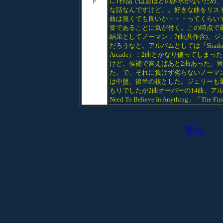
ト
に1作品では昔ほどの訴求がないため
な話なんですけど。。好きな曲をリス
曲は無くても良いか・・・ってくらい
要であることに気が付く。この時点で最新作
結果としてノーマン：7曲(共作含)、
だろうなと。アルバムとしては『Shadow
Arcade』：2曲とかなり偏ってしまった
けど、候補で言えばあと2曲あった。
た。で、それに負けず劣らないノーマン作「When I S
は中盤、後半の核とした。ジェリーも
もりでしたが2曲オーバーの14曲。アルバム
Need To Believe In Anything」「The F
前へ