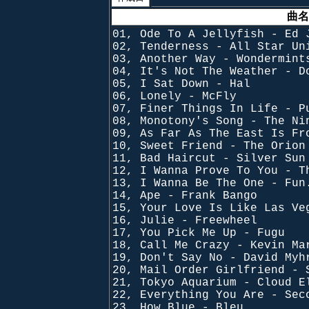
曲名
01, Ode To A Jellyfish - Ed 
02, Tenderness - All Star Un
03, Another Way - Wondermint
04, It's Not The Weather - D
05, I Sat Down - Hal
06, Lonely - McFly
07, Finer Things In Life - P
08, Monotony's Song - The Ni
09, As Far As The East Is Fr
10, Sweet Friend - The Orion
11, Bad Haircut - Silver Sun
12, I Wanna Prove To You - T
13, I Wanna Be The One - Fun
14, Ape - Frank Bango
15, Your Love Is Like Las Ve
16, Julie - Freewheel
17, You Pick Me Up - Fugu
18, Call Me Crazy - Kevin Ma
19, Don't Say No - David Myh
20, Mail Order Girlfriend - 
21, Tokyo Aquarium - Cloud E
22, Everything You Are - Sec
23, How Blue - Bleu