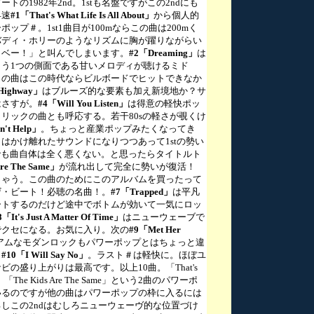
トの1982年2nd。1stも名盤ですがこの2ndにも
早速
#1「That's What Life Is All About」
から個人的
ップ＃。1st1曲目が100mならこの曲は200mく
バディ・ホリーのようなリズムに胸が躍りながらい
イベー！」と叫んでしまいます。
#2「Dreaming」
は
う1つの側面である甘いメロディが聴けるミド
この曲はこの時代ならビルボードでヒットできなか
Highway」
はブルーズ的な要素も加え新境地か？サ
はさすが。
#4「Will You Listen」
は得意の軽快ポッ
リックの曲とも呼応する。若干80sの軽さが覗くけ
n't Help」
。ちょっと産業ポップみたくなってき
はかけ離れたサウンドになりつつあって1stの勢い
..でも曲自体は全く悪くない。と思ったらタイトルト
Are The Same」
が流れ出して完全に勢いが復活！
じゃう。この曲のためにこのアルバムを買ったって
ザ・ビート！必聴の名曲！。
#7「Trapped」
は平凡
ートするのだけど途中でボトムが効いて一気にロッ
8「It's Just A Matter Of Time」
はニューウェーブで
でクセになる。お気に入り。次の
#9「Met Her
アムなモダンロックもパワーポップとはちょっと違
。
#10「I Will Say No」
。ラスト＃は軽快に。ほぼユ
の盛り上がりは最高です。以上10曲。「That's
About」「The Kids Are The Same」という2曲のパワーポ
いるのですが他の曲はパワーポップの枠に入るには
しこの2ndはむしろニューウェーヴ的な位置づけ