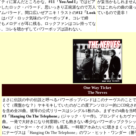
イティに富んだところかな。
#11「You And I」
ではピア
が妥当かもしれませ
ーしたロック・バラード。思いっきり正統派なので万人
ではこれらの曲の違った
アムバラード。間口広いぜアニキ！ラストの
#12「Look
ているので是非！
」
はパブ・ロック気味のパワーポップ＃。コレで締
でもメロディが耳に残る。ロックファンはコレ持ってな
う。コレを聴かずしてパワーポップは語れない。
One Way Ticket
The Nerves
まさに伝説の中の伝説と呼べるパワーポップバンドはこのナーヴスのことで
くて（廃盤かな？）ヤキモキしていたのがこの度アンソロジー的にCD化されま
を含め全20曲。彼等の公式リリースはシングル1枚のみ。まずその4曲を当
#3「Hanging On The Telephone」
(ジャック・リー作)。ブロンディもカヴ
曲。一発で大好きになり何度聴いても飽きない希少なパワーポップクラシ
Out」
（ピーター・ケイス作）も最高。一時期アホみたいに聴きまくってた
にナーヴスは「Hanging On The Telephone」のワン・ヒット・ワンダ