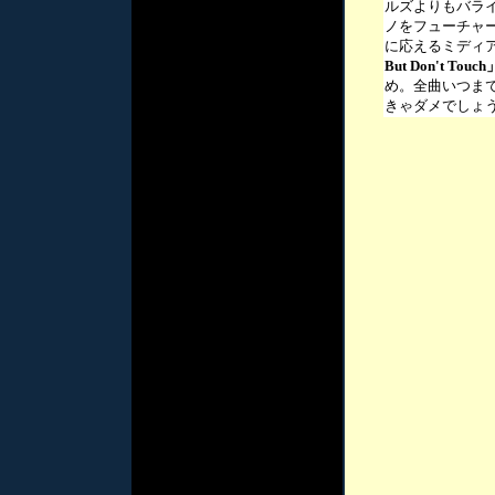
ルズよりもバラ
ノをフューチャ
に応えるミディ
But Don't Touch
め。全曲いつま
きゃダメでしょ