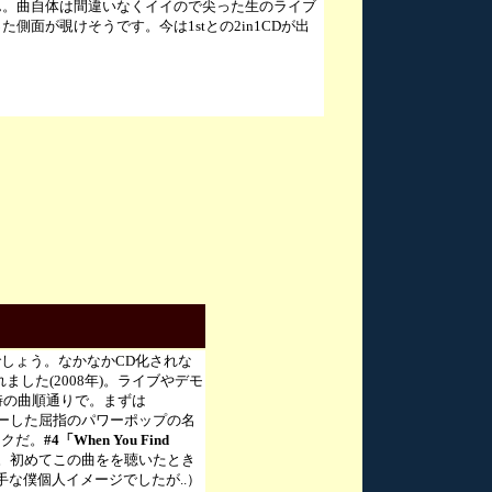
ん。曲自体は間違いなくイイので尖った生のライブ
側面が覗けそうです。今は1stとの2in1CDが出
しょう。なかなかCD化されな
した(2008年)。ライブやデモ
時の曲順通りで。まずは
ァーした屈指のパワーポップの名
ックだ。
#4「When You Find
。初めてこの曲をを聴いたとき
ー（勝手な僕個人イメージでしたが..）