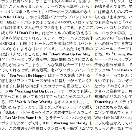
ポップ代表バンド、ザ・ビートの1979年1st。以前プ
ポール・コリンズ・ビー
挙げたことがありましたが、ナーヴスから派生したもう
必聴＃潜んでます。
ル・コリンズ率いるビート。パワーポップの基本のきの
には殿堂入りのパワーポ
 N Roll Girl」
。やはり元祖パワーポップバンドの1st-
らい走りますかね。
だ！60sビートバンドのような分かりやすいメロディな
つも声高らかに「ベ
りに駆け出すリズムがワクワク度を上げてる。まさにア
ポール・コリンズのも
！続く
#2「I Don't Fit In」
はビートルズの影がみえるフ
ル・ロック＃◎◎。
ップ＃を聞かせてくれる。スティーヴン・ハフとの共作
ったの？
#3「On The 
nd Of Girl」
も同じくビートルズを源流に持つ（バンド
ビへの持って行き方
トルズから）ような甘いミドル＃。このあたりが生粋の
プンロール。チープト
ではありえないところだ。
#4「Don't Wait Up For Me」
どね。
#5「Crying Wo
曲だ！パワーポップど真ん中。加速気味ににサビに入る
た・・パワーポップと
気持ちが高ぶってしまう。こんな気持ちチープトリック
任せな部分が減退..
かってくれるはず。声も最高。名パワーポップバンドは
ラック
#6「The Kids 
。
#5「You Won't Be Happy」
はナーヴスを感じさせる
「キター」って叫ん
哀愁もありワン・フレーズが徐々に盛り上がっていく2
良いですね。コレぞ
に続けざまに抜群なのは多くのカヴァーを産みだしてい
なポップ＃ぽくスタ
ューン
#6「Walking Out On Love」
（ナーヴスでも演っ
ク＃へと変身する。
#
秒で突っ走る！聴いてるだけでこっちにもそのエネルギ
初期のポリスみたい
くる。
#7「Work-A-Day-World」
もオススメの1曲。こ
Yesterday」
のメディ
ク聴いたらヤラレます。頭でグルグルとメロディが繰り
うけどめちゃ良い曲
8「U.S.A.」
（ピーターケイスとの共作ブレイカウェイ
ニゾンで攻めてくるサビ
9「Let Me Into Your Life」
とラモーンズ・パンクが続
What Life Is All 
ーポップでアゲアゲです。
#10「Working Too Hard」
も
ップの名曲が入って
モノ。この曲辺りが同僚ロックンロール一筋プリムソウ
ちょっと違う気もする