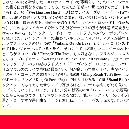
じゃないのだと確信した。メロディ・ラインが素晴らしいよね！
#6「Gimme
ーの書く曲は切なさが詰まってる。なんだか初期～中期にかけてのビート
じられる。
#5「Working Too Hard」
は後にブレイカーズやザ・ビート1st
曲。60s的メロディとリフレインが頭に残る。勢いだけじゃないバンドと証
ル収録4曲。最高過ぎる。他の曲を紹介すると、パンク・ロック
＃1「One Wa
作）、これもブレイカーズで演ってるけどナーブスのほうが性急で完成系
2Paper Dolls」
（ジャック・リー作）、オーストラリアのパワーポップバンド、Py
に聴いてた。ジャック・リーの曲はパンキッシュよりメロディアスが勝つ
ポップクラシックのひとつ
#7「Walking Out On Love」
(ポール・コリンズ
曲で1番カヴァーされていると思う。それにしても容赦ないエナジー溢れる
ところがスゴい。
#8「Thing Of The Past」
も大好きな曲。プリムソウルズ
ちなみにブレイカーズ『Walking Out On Love: The Lost Session
ジャック・リーのソロ期のライブよりドライヴィング・ロックチューン
#9「
リムソウルズのライブ同様に最高だが、何が良いって曲がイイ、声がイイ。
ィの良さとコーラスの素晴らしさがひかる
#10「Many Roads To Follow」
は
がポールコリンズ『King Of Power Pop』で日の目をみる。
#18「Stand Back 
ックのソロでもイカしたサウンドで聴けるけどこのデモも捨てがたく良い
ーブスらしいミドルロック。そして1分40秒弱の#20「Letter To G. 」
てたらこの曲カヴァーしてマウントとるな(笑)。他ジャック・リーのライブ音源
過ぎ・笑）ですが悪い曲など一つも無いね。ザ・ナーヴス：偉大なパワポア
ンド。