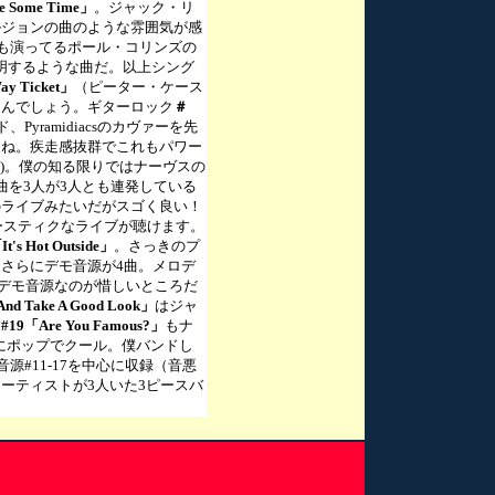
 Some Time」
。ジャック・リ
ルジョンの曲のような雰囲気が感
でも演ってるポール・コリンズの
明するような曲だ。以上シング
y Ticket」
（ピーター・ケース
なんでしょう。ギターロック
＃
ramidiacsのカヴァーを先
よね。疾走感抜群でこれもパワー
作)。僕の知る限りではナーヴスの
曲を3人が3人とも連発している
のライブみたいだがスゴく良い！
s』ではアコースティクなライブが聴けます。
It's Hot Outside」
。さっきのプ
さらにデモ音源が4曲。メロデ
デモ音源なのが惜しいところだ
And Take A Good Look」
はジャ
。
#19「Are You Famous?」
もナ
が最高にポップでクール。僕バンドし
#11-17を中心に収録（音悪
ーティストが3人いた3ピースバ