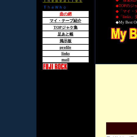
ＴｈｅＢｅａｔｌｅｓ
◆TOPのジャケ
ＴｈｅＷｈｏ
◆「マイ・テー
曲の網
◆「links」更
マイ・テープ紹介
◆My Best 
TOPジャケ集
足あと帳
掲示板
profile
links
mail