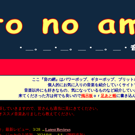
ここ『音の網』はパワーポップ、ギターポップ、ブリット
個人的にお気に入りの音楽を紹介していくサイト
音楽以外にも好きなもの、気になっているものなど紹介してい
来てくださった方は何でも良いので
掲示板
ｏｒ
足あと帳
に書き込
きますので、皆さんも適当に見にきてください。
メ音楽ありましたら教えてください。
最新レビュー。
3/28
→
Latest Reviews
ジャケのみ追加。
2024/9/6
→
*
*
（随時追加）