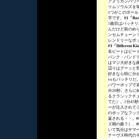
アメリカンパワー
リムソウルズを
1つがこのポー
字です。
#1「Rock
1曲目はバッチリ
んだけど前のめ
ンセムチューン
レンドリーなポ
#3「Different Ki
名ビートはビー
パンク・バンド
はマジ大好きな
辺りはグーッと
好きなら特に分
voもバッチリだ
パワーポップで
分20秒。さら
るクラシックチ
てた）。1分45
ーが注入されて
のポップなフッ
返される・・。
#
ズ期の曲？）、
#
いて気分はサマ
ナーヴス時代の