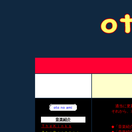
適当に更新してい
それから、オスス
音楽紹介
ＴｈｅＫｉｎｋｓ
◆「音楽紹介」
◆「音楽紹介」