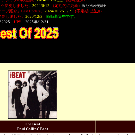
変更しました。
2024/6/12
（定期的に更新）
過去分強化更新中
プ紹介」
Last Update。
2024/10/26
→
*
（不定期に追加）
新しました。
2020/12/3
随時募集中です。
Of 2025
UP!!
2025年/12/31
The Beat
Paul Collins' Beat