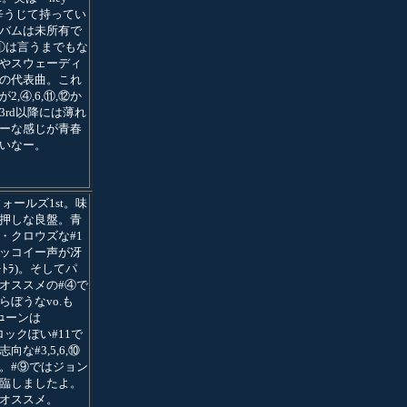
」は辛うじて持ってい
バムは未所有で
①は言うまでもな
やスウェーディ
の代表曲。これ
2,④,6,⑪,⑫か
3rd以降には薄れ
ーな感じが青春
いなー。
ォールズ1st。味
押しな良盤。青
・クロウズな#1
ッコイー声が冴
ﾞｰﾄﾗ)。そしてパ
オススメの#④で
らぼうなvo.も
ｭーンは
Kロックぽい#11で
な#3,5,6,⑩
。#⑨ではジョン
臨しましたよ。
オススメ。