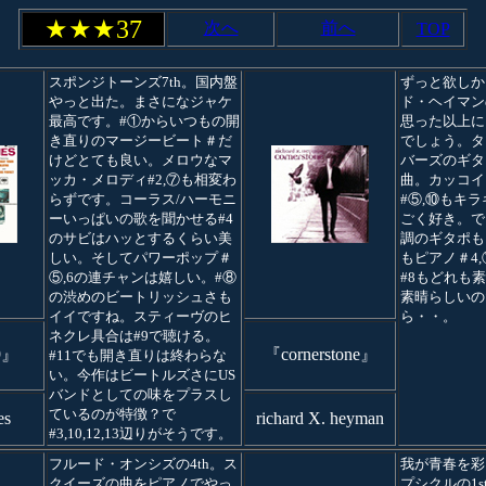
★★★37
次へ
前へ
TOP
スポンジトーンズ7th。国内盤
ずっと欲しか
やっと出た。まさになジャケ
ド・ヘイマン
最高です。#①からいつもの開
思った以上に
き直りのマージービート＃だ
でしょう。タ
けどとても良い。メロウなマ
バーズのギタ
ッカ・メロディ#2,⑦も相変わ
曲。カッコイ
らずです。コーラス/ハーモニ
#⑤,⑩もキ
ーいっぱいの歌を聞かせる#4
ごく好き。で
のサビはハッとするくらい美
調のギタポもス
しい。そしてパワーポップ＃
もピアノ＃4
⑤,6の連チャンは嬉しい。#⑧
#8もどれも
の渋めのビートリッシュさも
素晴らしいの
イイですね。スティーヴのヒ
ら・・。
ネクレ具合は#9で聴ける。
9』
『cornerstone』
#11でも開き直りは終わらな
い。今作はビートルズさにUS
バンドとしての味をプラスし
ているのが特徴？で
es
richard X. heyman
#3,10,12,13辺りがそうです。
フルード・オンシズの4th。ス
我が青春を彩
クイーズの曲をピアノでやっ
プシクルの1s