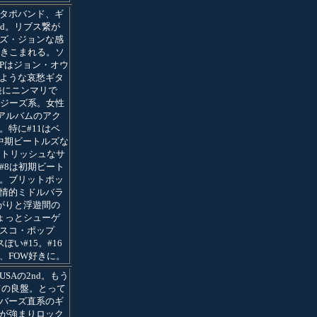
タポバンド、ギ
nd。リブス繋が
ズ・ジョンな感
惹きこまれる。ソ
Pはジョン・オウ
ような哀愁ギタ
連発にニンマリで
ウジーズ系。女性
1もアルバムのアク
。特に#11はベ
中期ビートルズな
ビートリッシュなサ
#8は初期ビート
。ブリットポッ
情的ミドルバラ
広がりと浮遊間の
ちょっとシューゲ
スコ・ポップ
ぽい#15。#16
、FOW好きに。
SAの2nd。もう
いての良盤。とって
バーズ直系のギ
が強まりロック