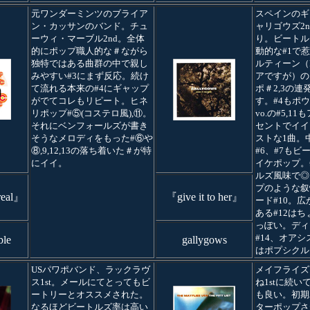
元ワンダーミンツのブライア
スペインのギ
ン・カッサンのバンド。チュ
ャリゴウズ2
ーウィ・マーブル2nd。全体
り。ビートル
的にポップ職人的な＃ながら
動的な#1で
独特ではある曲群の中で親し
ルティーン（
みやすい#3にまず反応。続け
アですが）の
て流れる本来の#4にギャップ
ポ＃2,3の
がでてコレもリピート。ヒネ
す。#4もポ
リポップ#⑤(コステロ風),⑪。
vo.の#5,1
それにベンフォールズが書き
セントでイイ
そうなメロディをもった#⑥や
ストな1曲。
⑧,9,12,13の落ち着いた＃が特
#6、#7も
にイイ。
イケポップ。
ルズ風味で◎
プのような叙
real』
『give it to her』
ード#10。
ある#12は
っぽい。ディ
#14、オアシス
ble
gallygows
はポプシクル
USパワポバンド、ラックラヴ
メイフライズU
ス1st。メールにてとってもビ
ね1stに続
ートリーとオススメされた。
も良い。初期
なるほどビートルズ率は高い
ターポップさ