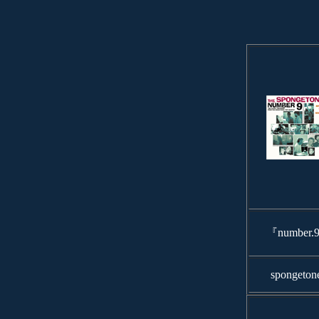
『number.
spongeton