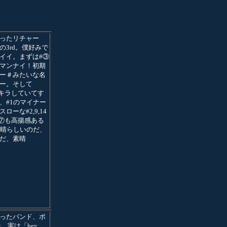
ったリチャー
の3rd。僕好みで
イイ。まずは#③
マンナイ！初期
ー＃みたいな名
ー。そして
ラキラしていてす
、#1のマイナー
ローな#2,9,14
,⑦も高揚感ある
素晴らしいのだ、
だ、素晴
ったバンド、ポ
t。実は「hey