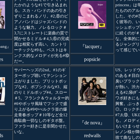
たかのような#1で引き込まれ
princess
る。スカ・バンドのあの引き
たもののアル
ずりこまれるノリ。#2,⑧のピ
した。その#
アノバンドはジャズバンドの
く彼等の、い
ような魅力。ノレるロック＃
ッシュポップ
3,7にストレートに楽曲の質で
に続くのが＃が
聞かせるミドル＃4,5,⑥の完成
な。全体的に
度は相変らず高い。カントリ
るジャングリ
『lacquer』
ebang』
ーチックな#9も。ベストはキ
って感じでい
ンクス的なメロディが光る#⑩
es
popsicle
だー。
サパーヘッズの2nd。#1のギ
US、レッドウ
ターポップ聴いてテンション
のある＃目白
上がりました。ブリットポッ
臭いブラック
プな#2、ポプシクルな#3、縦
が熱い。渋カ
のりミドルポップ#4。スロー
える#2,⑭(ﾎ
＃5。フランク＆ウォルター的
ワポ好きにも
#6やボッサ風味でフックで盛
興奮。ぶっき
り上がる#9やべルクラ並の爆
◎。ロックチ
走青春ポップ＃10等など全12
#7,8,⑬、U
曲駄曲一切なしのギタポ盤。
も。メロディ志向
』
『de nova』
ファラー好きに是非聞かせた
もいけまっせ
いな。
レノン様が降
ds
redwalls
捨て曲なしの