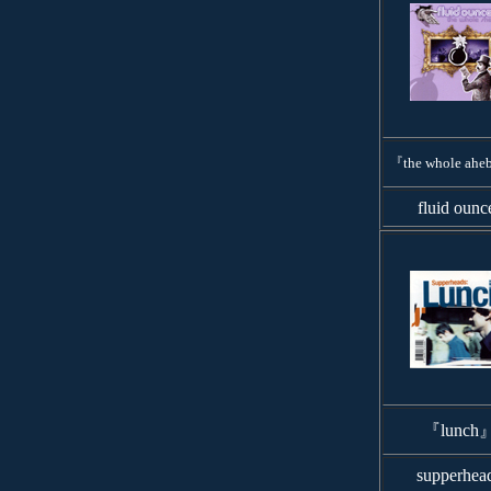
『the whole ah
fluid ounc
『lunch
supperhea