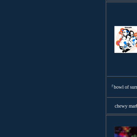
『bowl of sur
chewy mar