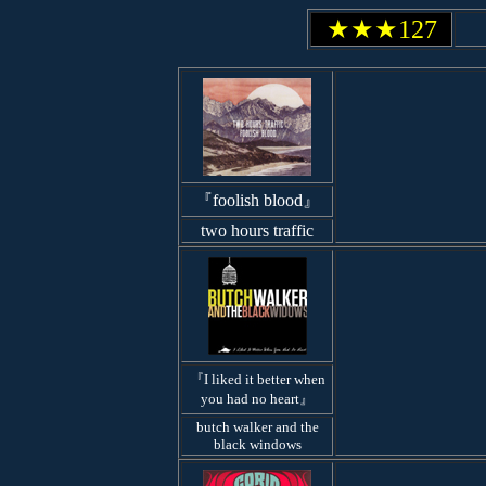
★★★127
『foolish blood』
two hours traffic
『I liked it better when
you had no heart』
butch walker and the
black windows