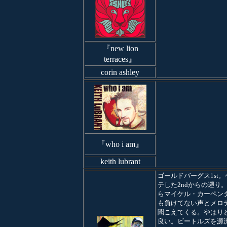
『new lion
terraces』
corin ashley
『who i am』
keith lubrant
ゴールドバーグス1st
テした2ndからの遡り。
らマイケル・カーペン
も負けてない声とメロ
聞こえてくる。やはり
良い。ビートルズを源