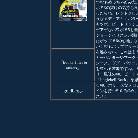
つ#2もめっちゃ好みだ
ポ＃3の抜けの気持ち
ったらね。レッドクロ
うなメディアム・バラー
もツボ。ビートリッシ
ゲアゲなパワポ＃5も
ジョージハリスンが飛
たポップ＃6の心地よ
が！#7もポップフリー
を離さない。これはも
カーペンターやマーク
『hooks, lines &
シーノ、ダグ・パウエ
sinkers』
を並べる才能ですね。
リー風味の#8。ビート
「Jinglebell Rock」
る#9。ホリーズなメロ
goldbergs
インを持つ#10で締め
スメ！