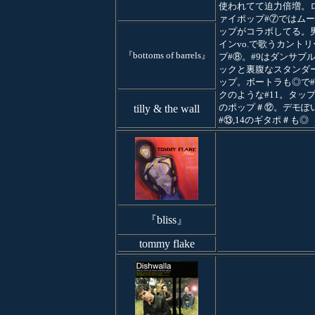
使われてて迫力倍増。
ァイポップ#⑦ではム
ップがコラボしてる。
インvo.で歌うカント
『bottoms of barrels』
プ#⑧。#9はダンサブ
ックと裏腹なスタンダ
ップ。ボートラも◎で
クのような#11。タッ
のポップ＃⑫。デモぽ
tilly & the wall
#⑬,14のギタポ＃も◎
『bliss』
tommy flake