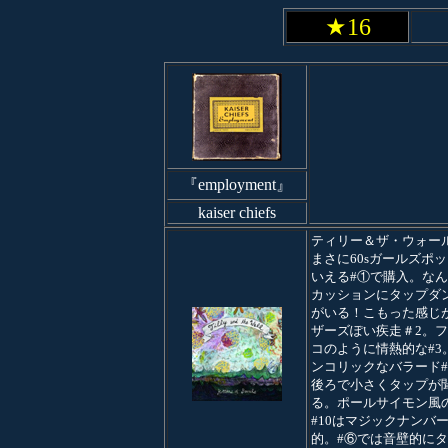
★16
『employment』
kaiser chiefs
ティリー＆ザ・ウォール
まさに60sガールズポ
いえる#①で購入。な
カッションにタップダ
がいる！こもった感じ
ザーズぽい疾走＃2。
コのように情熱的な#3
ンコリックなバラード
後ろで小さくタップが
る。ポールサイモン風の
#10はマジックナンバ
的。#⑥では音壁的に