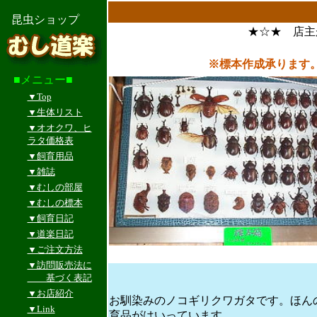
昆虫ショップ
★☆★ 店主
※標本作成承ります
■メニュー■
▼Top
▼生体リスト
▼オオクワ、ヒ
ラタ価格表
▼飼育用品
▼雑誌
▼むしの部屋
▼むしの標本
▼飼育日記
▼道楽日記
▼ご注文方法
▼訪問販売法に
基づく表記
▼お店紹介
お馴染みのノコギリクワガタです。ほん
▼Link
育品がはいっています。