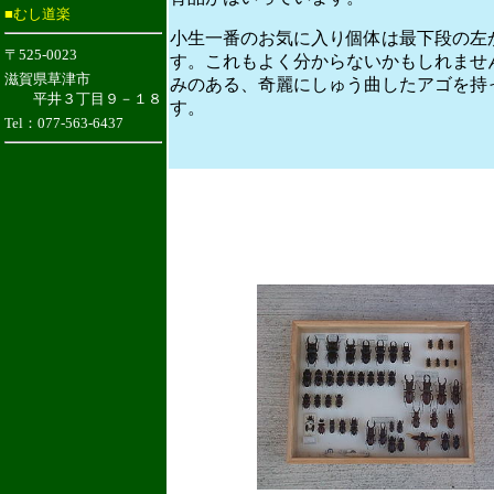
■むし道楽
小生一番のお気に入り個体は最下段の左
〒525-0023
す。これもよく分からないかもしれませ
滋賀県草津市
みのある、奇麗にしゅう曲したアゴを持
平井３丁目９－１８
す。
Tel：077-563-6437