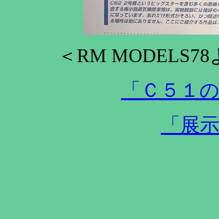
＜RM MODELS
「Ｃ５１
「展