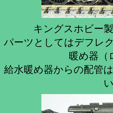
キングスホビー
パーツとしてはデフレ
暖め器（
給水暖め器からの配管