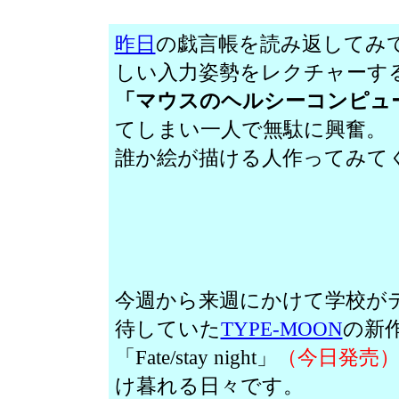
昨日
の戯言帳を読み返してみ
しい入力姿勢をレクチャーす
「マウスのヘルシーコンピュ
てしまい一人で無駄に興奮。
誰か絵が描ける人作ってみて
今週から来週にかけて学校が
待していた
TYPE-MOON
の新
「Fate/stay night」
（今日発売
け暮れる日々です。