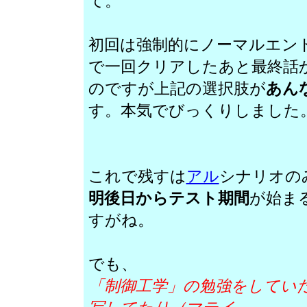
て。
初回は強制的にノーマルエン
で一回クリアしたあと最終話
のですが上記の選択肢が
あん
す。本気でびっくりしました
これで残すは
アル
シナリオの
明後日からテスト期間
が始ま
すがね。
でも、
「制御工学」の勉強をしてい