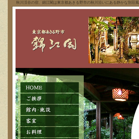
秋川渓谷の宿、錦江閣は東京都あきる野市の秋川沿いにある静かな別荘風