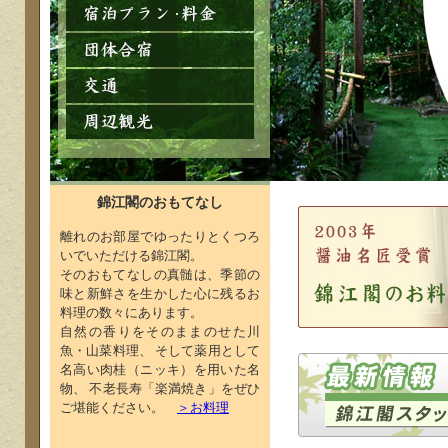
錦江閣のおもてなし
離れのお部屋でゆったりとくつろ
いでいただける錦江閣。
そのおもてなしの真髄は、季節の
味と新鮮さを生かした心に残るお
料理の数々にあります。
自然の香りをそのままのせた川
魚・山菜料理、 そして薬用として
名高い肉桂（ニッキ）を用いた名
物、 不老長寿「楽満焼き」をぜひ
ご堪能ください。
＞お料理