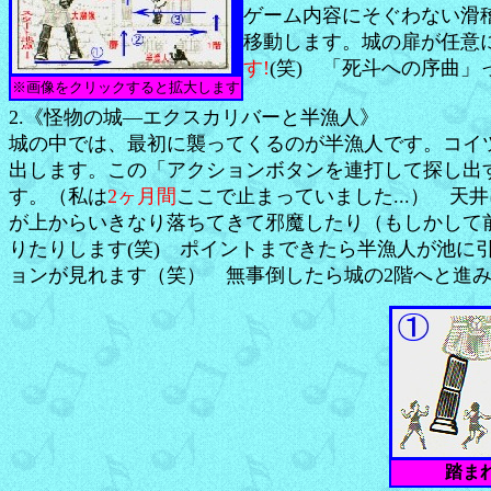
ゲーム内容にそぐわない滑
移動します。城の扉が任意
す!
(笑) 「死斗への序曲
※画像をクリックすると拡大します
2.《怪物の城―エクスカリバーと半漁人》
城の中では、最初に襲ってくるのが半漁人です。コイ
出します。この「アクションボタンを連打して探し出
す。（私は
2ヶ月間
ここで止まっていました...） 
が上からいきなり落ちてきて邪魔したり（もしかして
りたりします(笑) ポイントまできたら半漁人が池に
ョンが見れます（笑） 無事倒したら城の2階へと進
踏ま