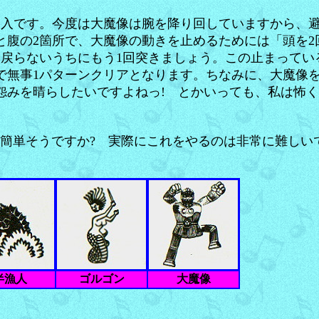
突入です。今度は大魔像は腕を降り回していますから、避
と腹の2箇所で、大魔像の動きを止めるためには「頭を
に戻らないうちにもう1回突きましょう。この止まってい
で無事1パターンクリアとなります。ちなみに、大魔像
怨みを晴らしたいですよねっ! とかいっても、私は怖
 簡単そうですか? 実際にこれをやるのは非常に難しい
半漁人
ゴルゴン
大魔像