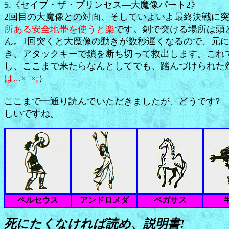
5.《セイブ・ザ・プリンセス―大魔像パート2》
2回目の大魔像との対面、そしていよいよ最終決戦に
所ある安全地帯を使うと楽
です。剣で突ける場所は頭
ん。1回突くと大魔像の動きが数秒遅くなるので、元
き、アタックキーで鎖を断ち切って救出します。これ
し、ここまで来たらなんとしてでも、踏んづけられた
は...×_×;
）
ここまで一通り読んでいただきましたが、どうです?
しいですね。
ペルセウス
アンドロメダ
ペガサス
死にたくなければ読め、説明書!