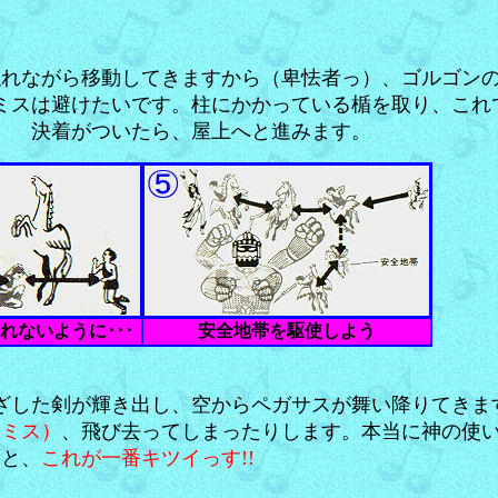
隠れながら移動してきますから（卑怯者っ）、ゴルゴン
ミスは避けたいです。柱にかかっている楯を取り、これ
） 決着がついたら、屋上へと進みます。
れないように･･･
安全地帯を駆使しよう
ざした剣が輝き出し、空からペガサスが舞い降りてきま
1ミス）
、飛び去ってしまったりします。本当に神の使い
こと、
これが一番キツイっす!!