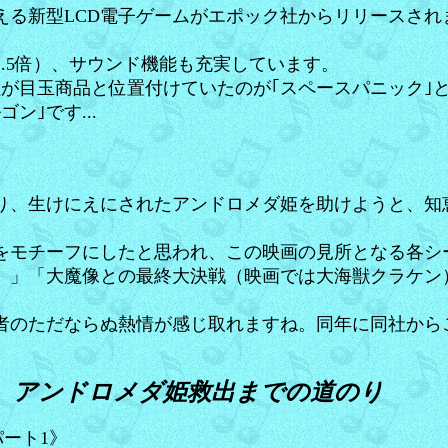
いえる新型LCD電子ゲームがエポック社からリリースさ
.5倍）、サウンド機能も充実しています。
が目玉商品と位置付けていたのが｢スペースパニック｣と
ン｣です...
り、生けにえにされたアンドロメダ姫を助けようと、知
をモチーフにしたと思われ、この映画の見所となる各シ
）」「大魔像との最終大決戦（映画では大海獣クラケン
者のただならぬ熱情が感じ取れますね。同年に同社からこ
! アンドロメダ姫救出までの道のり
パート1》