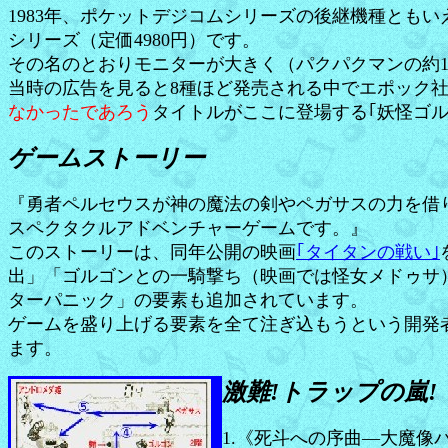
1983年、ポケットデジコムシリーズの後継機種とも
シリーズ（定価4980円）です。
その名のとおりモニターが大きく（パクパクマンの約1
当時の広告を見ると8種ほど発売される中でエポック社
なかったであろう
タイトルがここに登場する｢妖怪ゴルゴ
ゲームストーリー
『勇者ペルセウスが神の魔法の剣やペガサスの力を借
スペクタクルアドベンチャーゲームです。』
このストーリーは、同年公開の映画
｢タイタンの戦い｣
出」「ゴルゴンとの一騎撃ち（映画では怪女メドゥサ
ターパニック」の要素も追加されています。
ゲームを盛り上げる要素を全て注ぎ込もうという開発
ます。
激難!トラップの嵐
1.《死斗への序曲―大魔像