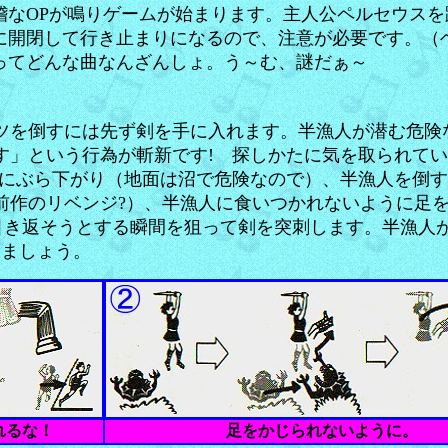
稽なOPが鳴りゲームが始まります。主人公ペルセウス
に開閉して行き止まりになるので、注意が必要です。
」ってどんな曲なんざんしょ。う～む、謎だぁ～
ツを倒すには先ず剣を手に入れます。半漁人が潜む危険
す」という行為が斬新です! 探しかたに気を取られて
天井にぶら下がり（地面は沼で危険なので）、半漁人を倒
前作のリベンジ?）、半漁人に食いつかれないように足を
引き返そうとする瞬間を狙って剣を突刺します。半漁人が
みましょう。
れるな！
足をかじられないように。