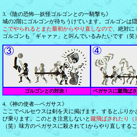
3.《陰の恐怖―妖怪ゴルゴンとの一騎撃ち》
城の2階にゴルゴンが待ちうけています。ゴルゴンは
こでやられるとまた最初からやり直しなので
、絶対に
ゴルゴンも「ギャァァ」と叫んでいるみたいです（笑
ゴルゴンとの対決！
ペガサスに蹴飛ばさ
4.《神の使者―ペガサス》
ここでペルセウスは剣を天に掲げます。するとふりか
び乗ります。このとき注意しないと
蹴飛ばされたり（
（笑）味方のペガサスに殺されて1からやり直しする