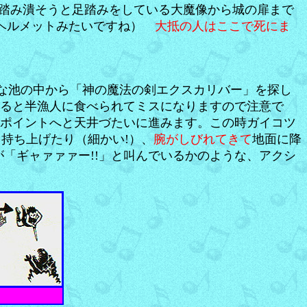
を踏み潰そうと足踏みをしている大魔像から城の扉まで
（ヘルメットみたいですね）
大抵の人はここで死にま
な池の中から「神の魔法の剣エクスカリバー」を探し
いると半漁人に食べられてミスになりますので注意で
すポイントへと天井づたいに進みます。この時ガイコツ
持ち上げたり（細かい!）、
腕がしびれてきて
地面に降
「ギャァァァー!!」と叫んでいるかのような、アクシ