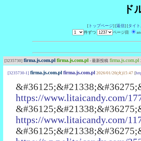
ド
[
トップページ
] [
返信
] [
タイト
件ずつ
ページ目
a
firma.js.com.pl
firma.js.com.pl
firma.js.com.pl
[3235730]
- 最新投稿
firma.js.com.pl
firma.js.com.pl
[3235730-1]
2026/01/20(火)15:47
[
htt
&#36125;&#21338;&#36275;
https://www.litaicandy.com
&#36125;&#21338;&#36275;
https://www.litaicandy.com/
&#36125;&#21338;&#36275;