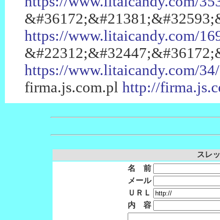
https://www.litaicandy.com/
&#36172;&#21381;&#32593;
https://www.litaicandy.com/
&#22312;&#32447;&#36172;
https://www.litaicandy.com/
firma.js.com.pl
http://firma.js.
スレッド
名 前
メール
ＵＲＬ
内 容