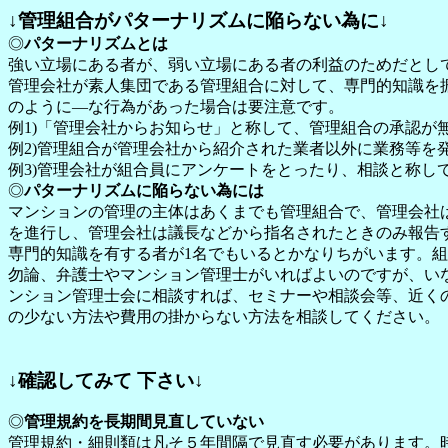
↓管理組合がパターナリズムに陥らない為に↓
◎
パターナリズムとは
強い立場にある者が、弱い立場にある者の利益のためだとし
管理会社が素人集団である管理組合に対して、専門的知識を
のように―な行為があった場合は要注意です。
例1)「管理会社からお知らせ」と称して、管理組合の承認
例2)管理組合が管理会社から紹介された業者以外に業務等
例3)管理会社が組合員にアンケートをとったり、相談と称し
◎
パターナリズムに陥らない為には
マンションの管理の主体はあくまでも管理組合で、管理会社
を進行し、管理会社は議長などから指名されたときのみ報告
専門的知識を有する者が1名でもいるとかなりちがいます。
勿論、弁護士やマンション管理士がいればよいのですが、い
ンション管理士会に相談すれば、セミナーや相談会等、近く
の少ない方法や費用の掛からない方法を相談してください。
↓確認してみて 下さい↓
◎
管理規約を長期間見直していない
管理規約・細則類は凡そ５年間隔で見直す必要があります。