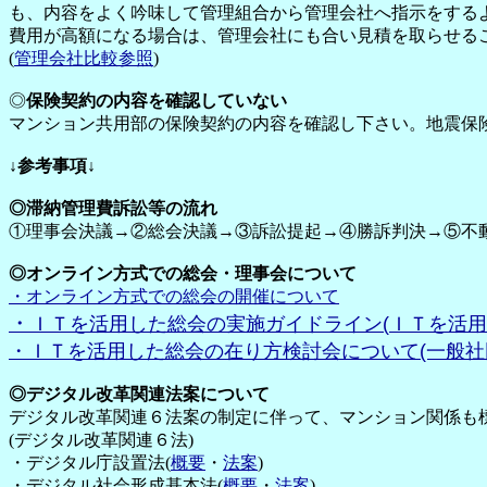
も、内容をよく吟味して管理組合から管理会社へ指示をする
費用が高額になる場合は、管理会社にも合い見積を取らせる
(
管理会社比較参照
)
◎
保険契約の内容を確認していない
マンション共用部の保険契約の内容を確認し下さい。地震保
↓参考事項↓
◎滞納管理費訴訟等の流れ
①理事会決議→②総会決議→③訴訟提起→④勝訴判決→⑤不動産
◎オンライン方式での総会・理事会について
・オンライン方式
での総会の開催について
・
ＩＴを活用した総会
の
実施ガイド
ライン(
ＩＴを活用
・ＩＴを活用した総会
の
在り方
検討会について
(一般
◎デジタル改革関連法案について
デジタル改革関連６法案の制定に伴って、マンション関係も
(デジタル改革関連６法)
・デジタル庁設置法(
概要
・
法案
)
・デジタル社会形成基本法(
概要
・
法案
)