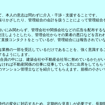
て、本人の意志は問わずに介入・干渉・支援することです。
振りかざしたり、管理組合の会計を扱うことによって管理組合
が無いにみ関わらず、管理会社や関係会社などの広告を配布する
を発注しようとしたら、管理会社からその業者の悪口などを言わ
て直接コンタクトをとっているが、管理組合には報告されてい
は業務の一部を受託しているだけであることを、強く意識する
するようにします。
組合員の中には、建築会社や不動産会社等に努めているかたが
なければ不動産関係の仕事に従事している方に出席をしてもらう
のマンション管理士などを紹介してもらえます。規模の小さいマ
時代の変化に対応するため、定期的な見直しが必要です。長期間