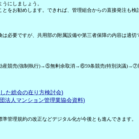
ようにしましょう。
ことをお勧めします。できれば、管理組合からの直接発注も検
険は必要ですが、共用部の附属設備や第三者保障の内容は適切
競売(強制執行)→⑤無剰余取消→⑥59条競売(特別決議)→
した総会の在り方
検討会
)
社団法人マンション管理業協会資料)
標準管理規約の改正などデジタル化が今後とも進んできます。