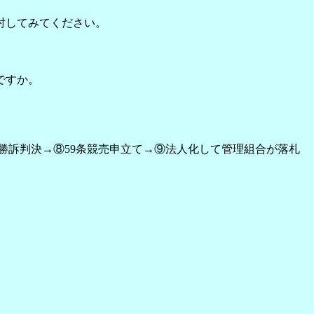
討してみてください。
ですか。
⑦勝訴判決→⑧59条競売申立て→⑨法人化して管理組合が落札