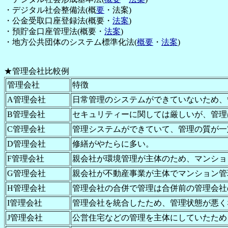
・デジタル社会整備法(概
要
・法案)
・公金受取口座登録法(概要・
法案
)
・預貯金口座管理法(概要・
法案
)
・地方公共団体のシステム標準化法(
概要
・
法案
)
★
管理会社比較例
管理会社
特徴
A管理会社
日常管理のシステムができていないため、
B管理会社
セキュリティーに関しては厳しいが、管理
C管理会社
管理システムができていて、管理の質が一
D管理会社
修繕がやたらに多い。
F管理会社
親会社が環境管理が主体のため、マンショ
G管理会社
親会社が不動産事業が主体でマンション管
H管理会社
管理会社の合併で管理は合併前の管理会社
I管理会社
管理会社を統合したため、管理状態が悪く
J管理会社
公営住宅などの管理を主体にしていたため