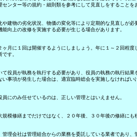
理センター等の規約・細則類を参考にして見直しをすることを
化や建物の劣化状況、物価の変化等により定期的な見直しが必要
機能向上の改修を実施する必要が生じる場合があります。
２ヶ月に１回は開催するようにしましょう。年に１～２回程度
断です。
いて役員が執務を執行する必要があり、役員の執務の執行結果を
ない事項が発生した場合は、適宜臨時総会を実施しなければい
役員にのみ任せているのは、正しい管理とはいえません。
大規模修繕までだけではなく、２０年後、３０年後の修繕にも
。管理会社は管理組合からの業務を委託している業者であり、