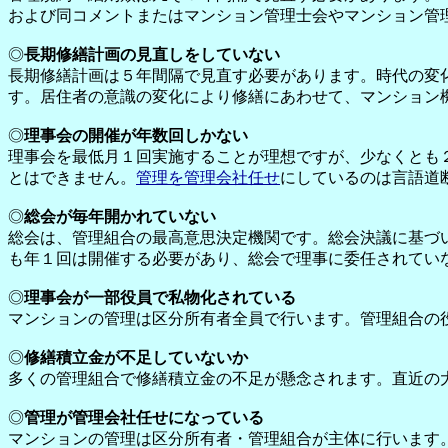
および同コメントまたはマンション管理士会やマンション管
◎
長期修繕計画の見直しをしていない
長期修繕計画は５年間隔で見直す必要があります。時代の変
す。居住者の意識の変化により修繕にあわせて、マンション
◎
理事会の開催が年数回しかない
理事会を最低月１回実施することが理想ですが、少なくとも
とはできません。
管理を管理会社任せ
にしているのは言語道
◎
総会が毎年開かれていない
総会は、管理組合の最高意思決定機関です。総会決議に基づ
も年１回は開催する必要があり、総会で理事に委任されてい
◎
理事会が一部役員で私物化されている
マンションの管理は区分所有者全員で行います。管理組合の
◎
修繕積立金が不足していないか
多くの管理組合で修繕積立金の不足が懸念されます。直近の
◎
管理が管理会社任せになっている
マンションの管理は区分所有者・管理組合が主体に行います