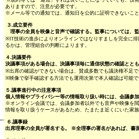
ありますので、注意が必要です。
※メール等での通知では、通知日を公的に証明できないこ
３.成立要件
理事の全員を映像と音声で確認する。監事については、監
※IT技術の進歩によりオンラインではなりすましを完全に
るかは、管理組合の判断によります。
４.決議要件
決議事項がある場合は、決議事項毎に通信状態の確認とと
※出席の確認ができない場合は、賛成多数でも議決権不足で
※映像で挙手確認する方法でも運用次第で本人確認は可能で
５.議事進行中の注意事項
個人情報やプライバシー等の情報取り扱い時には、会議参
※オンライン会議では、会議参加者以外でも音声や映像を
情報を取り扱うケースがあるため、たまたま近くにいた家
６.議事録
出席理事の全員が署名する。 ※全理事の署名があれば、書