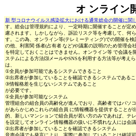
オ ンライン
新 型コロナウイルス感染拡大における通常総会の開催に関
す。総会は管理規約により、一定時期に開催することが定め
慮されます。しかしながら、訴訟リスク等を考慮して、何ら
す。この為、オンライン等(テレミーティング)での開催を
の他、利害関 係者(占有者 など)や議案の説明のため管理
を特定しておくことはできません。オンライン等 で会議を
ステムによる方法⑶メールやSNSを利用する方法等が考え
は、
①全員が参加可能であるシステムできること
②出席者が参加していることを確認できるシステムであるこ
③情報格差を生じないシステムであること
が必要です。
①全員が参加可能なシステム
管理組合の組合員の高齢化が進んでおり、高齢者ではパソ
があらかじめこれらの組合員 に情報機器を提供することが
的、新しいマンションで組合員が若い方のみであれば、テレ
を設定してオンライン情報機器の扱いに不慣れな人には会議
②出席者が参加していることを確認できるシステム
音声会議でも発言により、実際に参加していることは確認可