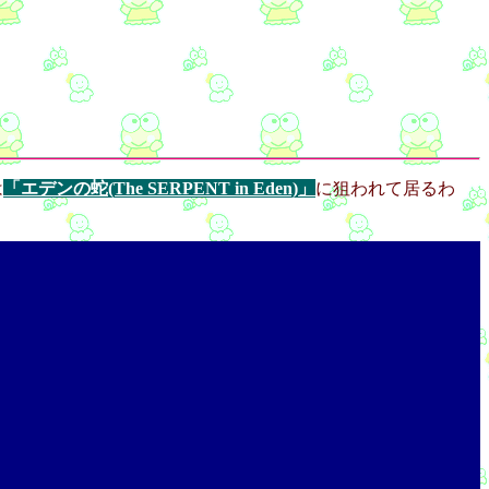
は
「エデンの蛇(The SERPENT in Eden)」
に狙われて居るわ