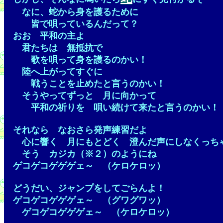
なに、蛇から身を護るために
皆で唄っているんだって？
おお 平和の主よ
君たちは 無抵抗で
歌を唄って身を護るのかい！
陸へ上がってすぐに
戦うことを止めたと言うのかい！
そうやってずっと 月に向かって
平和の祈りを 唄い続けて来たと言うのかい！
それなら なおさら発声練習だよ
心に響く 月にもとどく 澄んだ声にしなくっち
そう カジカ（※２）のようにね
ゲコゲコゲゲゲェ～ （ケロケロッ）
どうだい、ジャンプをしてごらんよ！
ゲコゲコゲゲゲェ～ （グワグワッ）
ゲコゲコゲゲゲェ～ （ケロケロッ）