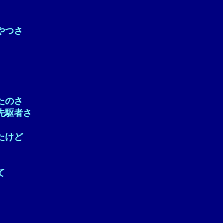
やつさ
たのさ
先駆者さ
たけど
て