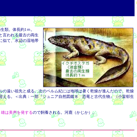
生類。体長約1ｍ。
と言われる最古の両生
に似て、水辺の湿地帯
ルの遠い祖先と成る。次のペルム紀には地球は暑く乾燥が進んだので、乾燥
迎える。＜出典：一部『ジュニア自然図鑑８ 恐竜と古代生物』（小畠郁生
。
雄は美声を発する
ので飼養される。河鹿（かじか）。