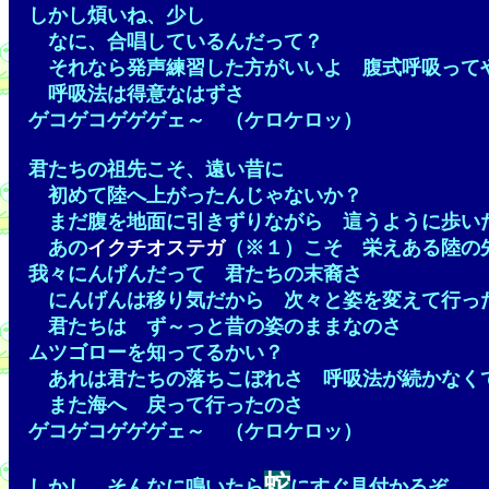
しかし煩いね、少し
なに、合唱しているんだって？
それなら発声練習した方がいいよ 腹式呼吸って
呼吸法は得意なはずさ
ゲコゲコゲゲゲェ～ （ケロケロッ）
君たちの祖先こそ、遠い昔に
初めて陸へ上がったんじゃないか？
まだ腹を地面に引きずりながら 這うように歩い
あの
イクチオステガ
（※１）こそ 栄えある陸の
我々にんげんだって 君たちの末裔さ
にんげんは移り気だから 次々と姿を変えて行っ
君たちは ず～っと昔の姿のままなのさ
ムツゴローを知ってるかい？
あれは君たちの落ちこぼれさ 呼吸法が続かなく
また海へ 戻って行ったのさ
ゲコゲコゲゲゲェ～ （ケロケロッ）
蛇
しかし、そんなに鳴いたら
にすぐ見付かるぞ