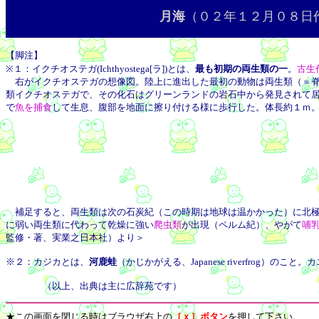
月海
（０２年１２月０８日
【脚注】
※１：イクチオステガ(Ichthyostega[ラ])とは、
最も初期の両生類の一
。
古生
右がイクチオステガの想像図。陸上に進出した最初の動物は両生類（＝脊
類イクチオステガで、その化石はグリーンランドの岩石中から発見されて
で
魚を捕食
して生息、腹部を地面に擦り付ける様に歩行した。体長約１ｍ
補足すると、両生類は次の石炭紀（この時期は地球は温かかった）に北極
に弱い両生類に代わって乾燥に強い
爬虫類
が出現（ペルム紀）、やがて
哺
監修・著、実業之日本社）より＞
※２：カジカとは、
河鹿蛙
（かじかがえる、Japanese riverfro
（以上、出典は主に広辞苑です）
★この画面を閉じる時はブラウザ右上の
［ｘ］ボタン
を押して下さい。