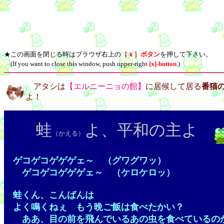
★この画面を閉じる時はブラウザ右上の
［ｘ］ボタン
を押して下さい。
(If you want to close this window, push upper-right
[x]-button
.)
アタシは
【エルニーニョの館】
に居候して居る
番猫
よ！
蛙
よ、平和の主よ
（かえる）
ゲコゲコゲゲゲェ～ （グワグワッ）
ゲコゲコゲゲゲェ～ （ケロケロッ）
蛙くん、こんばんは
よく鳴くねぇ もう晩ご飯は食べたかい？
ああ、目の前を飛んでいるあの虫を食べているの