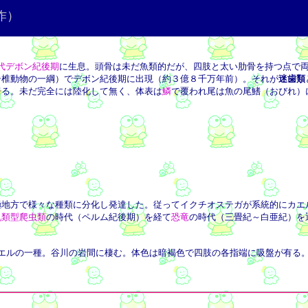
作）
代デボン紀後期
に生息。頭骨は未だ魚類的だが、四肢と太い肋骨を持つ点で両
椎動物の一綱）でデボン紀後期に出現（約３億８千万年前）。それが
迷歯類
居る。未だ完全には陸化して無く、体表は
鱗
で覆われ尾は魚の尾鰭（おびれ）
。
地方で様々な種類に分化し発達した。従ってイクチオステガが系統的にカエ
乳類型爬虫類
の時代（ペルム紀後期）を経て
恐竜
の時代（三畳紀～白亜紀）を
g）のこと。カエルの一種。谷川の岩間に棲む。体色は暗褐色で四肢の各指端に吸盤が有る