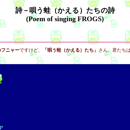
詩－唄う蛙（かえる）たちの詩
(Poem of singing FROGS)
のフニャー
ですけど、
「唄う蛙（かえる）たち」
さん、君たち
か