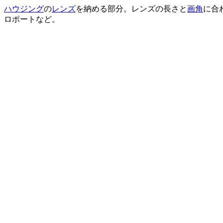
ハウジング
の
レンズ
を納める部分。レンズの長さと
画角
に合
ロポートなど。