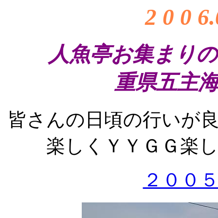
2 0 0 6
人魚亭お集まりの
重県五主海
皆さんの日頃の行いが
楽しくＹＹＧＧ楽
２００