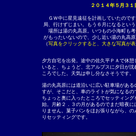
２０１４年５月３
ＧＷ中に星見遠征を計画していたのです
局、行けずじまい。もう６月になるという
場所は湯の丸高原。いつもの小海町も考
がもったいないので、少し近い湯の丸高原
（
写真をクリックすると、大きな写真が表
夕方自宅を出発。途中の佐久平ＰＡで休憩
いると、ちょうど、北アルプスに夕日が沈
ころでした。天気は申し分なさそうです。
湯の丸高原には道沿いに広い駐車場がある
すが、そこだと、車のライトが気になるの
ちょっと奥に入ったところでセッティング
始。月齢２．３の月があるのでまだ暗夜に
りません。菓子パンをほお張りながら、の
りセッティングです。