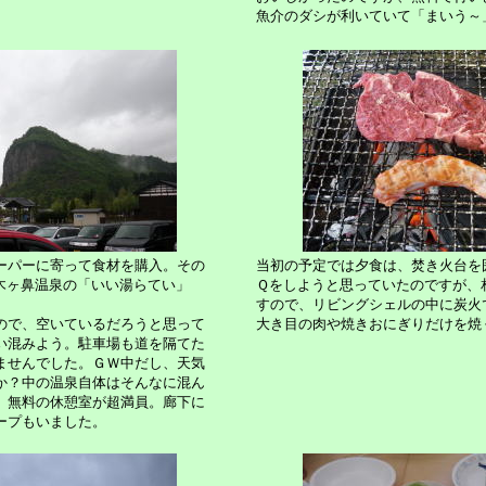
魚介のダシが利いていて「まいう～
ーパーに寄って食材を購入。その
当初の予定では夕食は、焚き火台を
木ヶ鼻温泉の「いい湯らてい」
Ｑをしようと思っていたのですが、
すので、リビングシェルの中に炭火
ので、空いているだろうと思って
大き目の肉や焼きおにぎりだけを焼
い混みよう。駐車場も道を隔てた
ませんでした。ＧＷ中だし、天気
か？中の温泉自体はそんなに混ん
、無料の休憩室が超満員。廊下に
ープもいました。