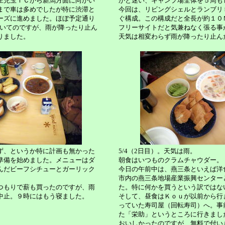
庄児玉ＩＣから新潟方面に向かい
かと迷い、キャンプ場全体を５周も
まで車は多めでしたが特に渋滞と
今回は、リビングシェルとランブリ
ーズに進めました。ほぼ予定通り
ぐ構成。この構成だと全長が約１０
ついてのですが、雨が降ったり止ん
フリーサイトだと気兼ねなく張る事
りました。
天気は相変わらず雨が降ったり止ん
ず、というか特に計画も無かった
5/4（2日目）。天気は雨。
準備を始めました。メニューはダ
朝食はいつものクラムチャウダー。
んだビーフシチューとガーリック
今日の午前中は、燕三条といえば洋
市内の燕三条地場産業振興センター
つもりで薪も買ったのですが、雨
た。特に何かを買うという訳ではな
中止。９時にはもう寝ました。
そして、昼食はＫｏｕが以前から行
っていた寿司屋（回転寿司）へ。事
た「栄助」というところに行きまし
おいしかったのですが、無料で付い