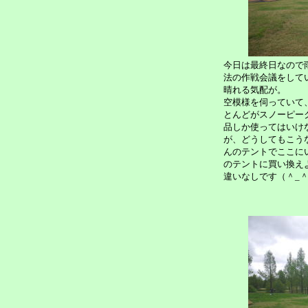
今日は最終日なので
法の作戦会議をして
晴れる気配が。
空模様を伺っていて
とんどがスノーピー
品しか使ってはいけ
が、どうしてもこう
んのテントでここに
のテントに買い換え
違いなしです（＾_