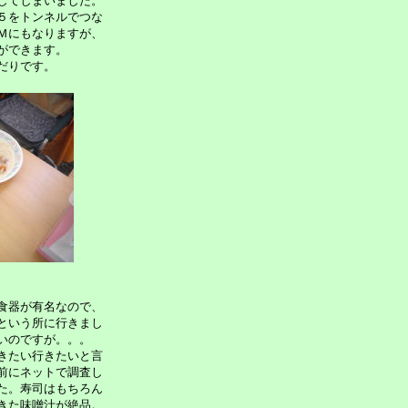
してしまいました。
５をトンネルでつな
Ｍにもなりますが、
ができます。
だりです。
食器が有名なので、
という所に行きまし
いのですが。。。
きたい行きたいと言
前にネットで調査し
た。寿司はもちろん
きた味噌汁が絶品。