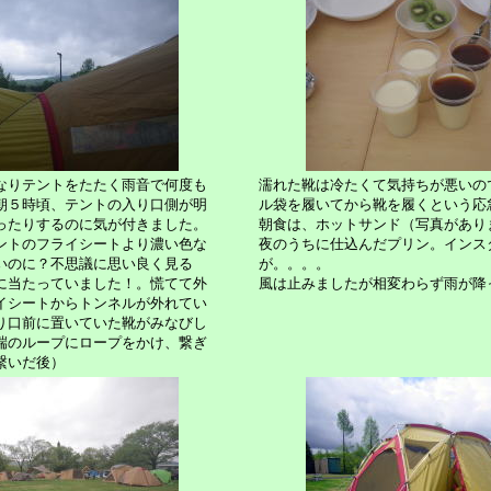
なりテントをたたく雨音で何度も
濡れた靴は冷たくて気持ちが悪いの
朝５時頃、テントの入り口側が明
ル袋を履いてから靴を履くという応
ったりするのに気が付きました。
朝食は、ホットサンド（写真があり
ントのフライシートより濃い色な
夜のうちに仕込んだプリン。インス
いのに？不思議に思い良く見る
が。。。。
に当たっていました！。慌てて外
風は止みましたが相変わらず雨が降
イシートからトンネルが外れてい
り口前に置いていた靴がみなびし
端のループにロープをかけ、繋ぎ
繋いだ後）