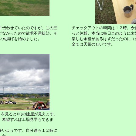
手伝わせていたのですが、この三
チェックアウトの時間は１２時。余
どなかったので欲求不満状態。そ
っと休憩。本当は毎日このように太
や凧揚げを始めました。
楽しむ余裕があるはずだったのに（p
全ては天気のせいです。
うを見るとHQの建屋が見えます。
、希望すれば工場見学もできま
多いようです。自分達も１２時に
た.