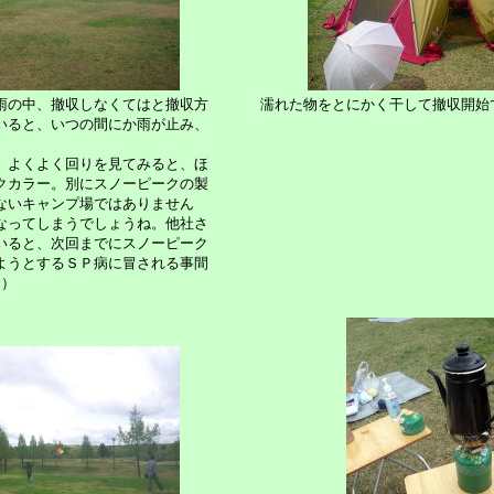
雨の中、撤収しなくてはと撤収方
濡れた物をとにかく干して撤収開始
いると、いつの間にか雨が止み、
、よくよく回りを見てみると、ほ
クカラー。別にスノーピークの製
ないキャンプ場ではありません
なってしまうでしょうね。他社さ
いると、次回までにスノーピーク
ようとするＳＰ病に冒される事間
＾）ゞ