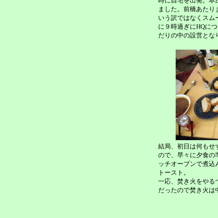
時に自宅を出発。本
ました。前橋あたり
いう訳ではなくスム
に９時過ぎにHQに
だりの中の設営とな
結局、初日は何もせ
ので、早々に夕食の
ッチオーブンで煮込
トースト。
一応、焚き火をやる
だったので焚き火は