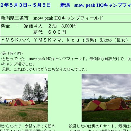
２年５月３日～５月５日 新潟 snow peak HQキャンプフ
新潟県三条市 snow peak HQキャンプフィールド
料金 ： 家族４人 ２泊 8,000円
薪代 ６００円
ＹＭＳＫパパ、ＹＭＳＫママ、ｋｏｕ（長男）＆koto（長女）
（曇り時々雨）
と思っていた、snow peak HQキャンプフィールド。最低限な施設だけで
いキャンプ場でした。
、天気。こればっかりはどうにもなりませんでした。
時からなので、余裕を持って朝５
設営したのは奥のＤサイト。最初は