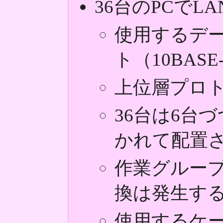
36台のPCでL
使用するデ
ト（10BASE
上位層プロ
36台は6台
かれて配置
作業グルー
換は発生す
使用するケ