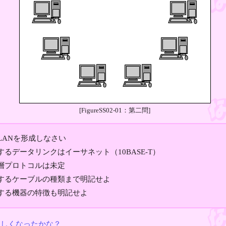
[FigureSS02-01：第二問]
でLANを形成しなさい
するデータリンクはイーサネット（10BASE-T）
層プロトコルは未定
するケーブルの種類まで明記せよ
する機器の特徴も明記せよ
らしくなったかな？