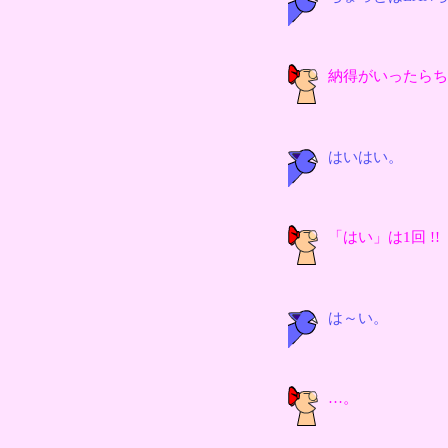
納得がいったらち
はいはい。
「はい」は1回 !!
は～い。
…。