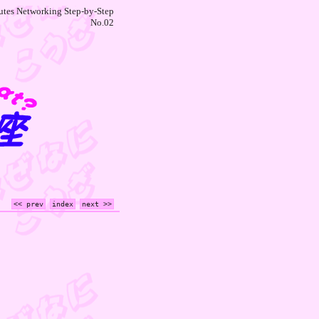
utes Networking Step-by-Step
No.02
<< prev
index
next >>