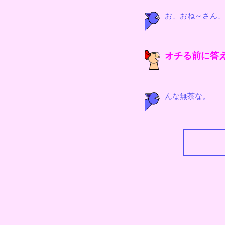
お、おね～さん、
オチる前に答
んな無茶な。