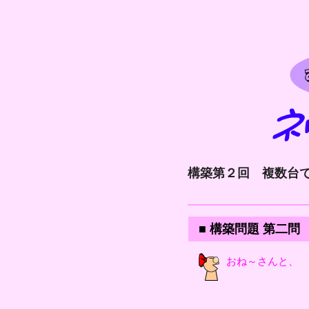
構築第２回
複数台で
■ 構築問題 第二問
おね～さんと、