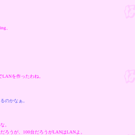
king、
でLANを作ったわね。
えるのかなぁ。
派な。
だろうが、100台だろうがLANはLANよ。