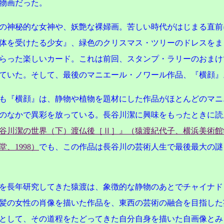
物画だった。
の神秘的な女神や、妖艶な裸婦画。苦しい時代がはじまる直前
体を受けたる少女』、緑色のクリスマス・ツリーのドレスをま
らった楽しいカード。これは前回、スタンプ・ラリーのおまけ
ていた。そして、最後のマニエール・ノワール作品、『横顔』
も『横顔』は、静物や植物を題材にした作品がほとんどのマニ
のなかで異彩を放っている。長谷川潔に興味をもったときに読
谷川潔の世界（下）渡仏後［Ⅱ］』（猿渡紀代子、横浜美術館
、1998）
でも、この作品は長谷川の芸術人生で最後最大の謎
を長年研究してきた猿渡は、象徴的な静物のあとでチャイナド
髪の女性の肖像を描いた作品を、東西の芸術の融合を目指した
として、その道程をたどってきた自分自身を描いた自画像とみ