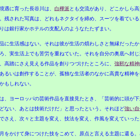
境遇に育った長谷川は、
白樺派
とも交流があり、どこかしら高
。残された写真は、どれもネクタイを締め、スーツを着ている
りは銀行家かホテルの支配人のようなたたずまい。
品に生活感はない。それは彼が生活の煩わしさと無縁だったか
ろ、実生活上でも苦労を重ねていた。それを自分の奥底へ封じ
、高踏にさえ見える作品を創りつづけたところに、
強靭な精神
あるいは創作することが、孤独な生活者のなかに高貴な精神を
かもしれない。
は、ヨーロッパの芸術作品を直接見たとき、「芸術的に頭が下
どない、あとは技術だけだ」と思ったという。それほど
強い自
でさえ、次々と主題を変え、技法を変え、作風を変えていった
月をかけて身につけた技をこめて、原点と言える主題に還る。