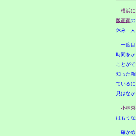
横浜に
版画家
の
休み一人
一度目
時間をか
ことがで
知った新
ているに
見はなか
小林秀
はもうな
確かめ