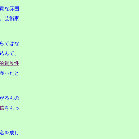
貴な雰囲
。芸術家
らではな
込んで、
的貴族性
養ったと
がるもの
信
をもっ
。
名を成し