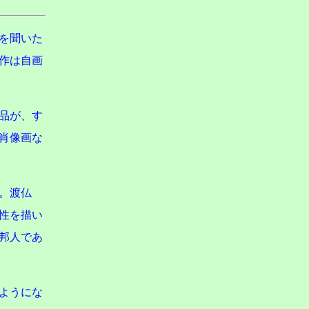
を聞いた
作は自画
品が、す
肖像画な
。渡仏
性を描い
異邦人であ
ようにな