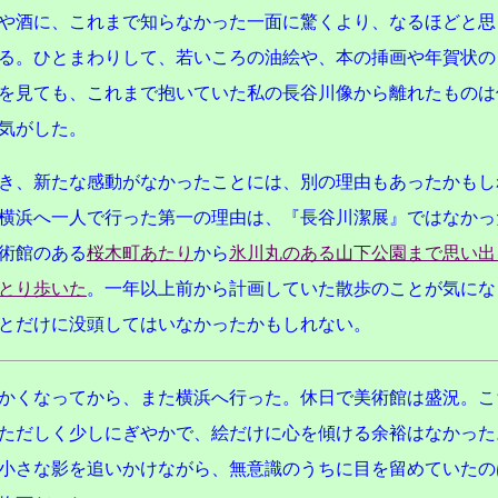
や酒に、これまで知らなかった一面に驚くより、なるほどと思
る。ひとまわりして、若いころの油絵や、本の挿画や年賀状の
を見ても、これまで抱いていた私の長谷川像から離れたものは
気がした。
き、新たな感動がなかったことには、別の理由もあったかもし
横浜へ一人で行った第一の理由は、『長谷川潔展』ではなかっ
術館のある
桜木町あたり
から
氷川丸のある山下公園まで思い出
とり歩いた
。一年以上前から計画していた散歩のことが気にな
とだけに没頭してはいなかったかもしれない。
かくなってから、また横浜へ行った。休日で美術館は盛況。こ
ただしく少しにぎやかで、絵だけに心を傾ける余裕はなかった
小さな影を追いかけながら、無意識のうちに目を留めていたの