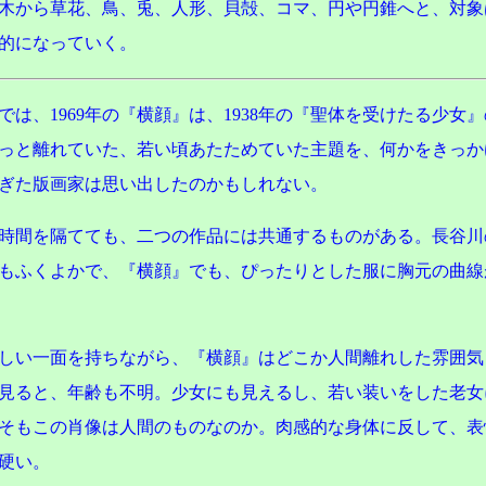
木から草花、鳥、兎、人形、貝殻、コマ、円や円錐へと、対象
的になっていく。
では、1969年の『横顔』は、1938年の『聖体を受けたる少女
っと離れていた、若い頃あたためていた主題を、何かをきっか
ぎた版画家は思い出したのかもしれない。
の時間を隔てても、二つの作品には共通するものがある。長谷川
もふくよかで、『横顔』でも、ぴったりとした服に胸元の曲線
しい一面を持ちながら、『横顔』はどこか人間離れした雰囲気
見ると、年齢も不明。少女にも見えるし、若い装いをした老女
そもこの肖像は人間のものなのか。肉感的な身体に反して、表
硬い。