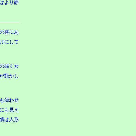
はより静
』の横にあ
けにして
の描く女
が艶かし
も漂わせ
にも見え
情は人形