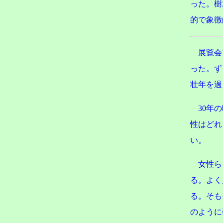
った。樹
的で象徴
展覧会
った。ず
壮年を過
30年
性はどれ
い。
女性ら
る。よく
る。そも
のように