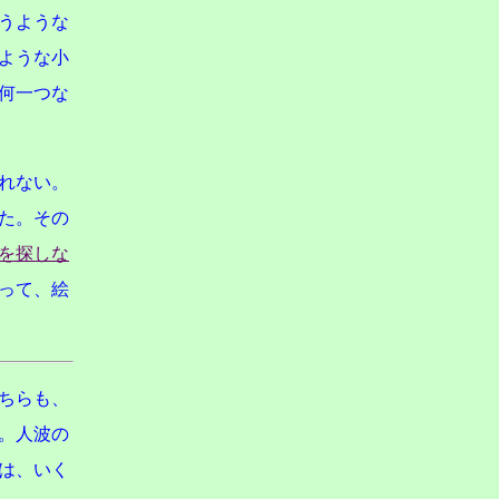
うような
ような小
何一つな
れない。
た。その
を探しな
って、絵
ちらも、
。人波の
は、いく