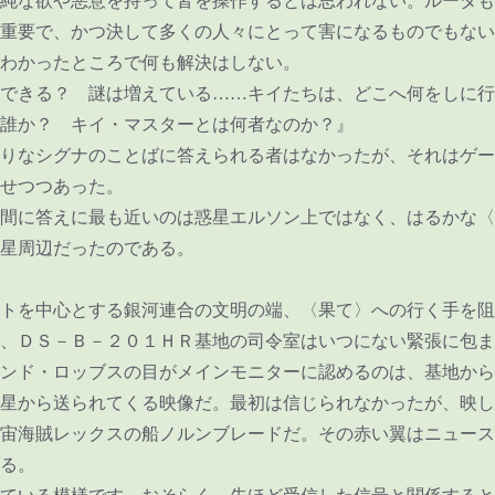
純な欲や悪意を持って皆を操作するとは思われない。ルータも
重要で、かつ決して多くの人々にとって害になるものでもない
わかったところで何も解決はしない。
できる？ 謎は増えている
……
キイたちは、どこへ何をしに行
誰か？ キイ・マスターとは何者なのか？』
りなシグナのことばに答えられる者はなかったが、それはゲー
せつつあった。
間に答えに最も近いのは惑星エルソン上ではなく、はるかな〈
星周辺だったのである。
トを中心とする銀河連合の文明の端、〈果て〉への行く手を阻
、ＤＳ－Ｂ－２０１ＨＲ基地の司令室はいつにない緊張に包ま
ンド・ロッブスの目がメインモニターに認めるのは、基地から
星から送られてくる映像だ。最初は信じられなかったが、映し
宙海賊レックスの船ノルンブレードだ。その赤い翼はニュース
る。