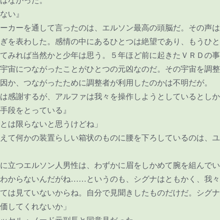
はなかった。
ない』
ーカーを通して言ったのは、エルソン最高の頭脳だ。その声は
ぎを表わした。感情の中にあるひとつは絶望であり、もうひと
てみれば当然かと少年は思う。５年ほど前に起きたＶＲＤの事
宇宙につながったことがひとつの元凶なのだ。その宇宙を調整
因か、つながったために調整者が利用したのかは不明だが。
は感謝するが、アルファは我々を操作しようとしているとしか
手段をとっている』
とは限らないと思うけどね」
えて何かの装置らしい箱状のものに腰を下ろしているのは、ユ
に立つエルソン人男性は、わずかに眉をしかめて腕を組んでい
わからないんだがね
……
というのも、シグナはともかく、我々
ては見ていないからね。自分で見聞きしたものだけだ。シグナ
価してくれないか」