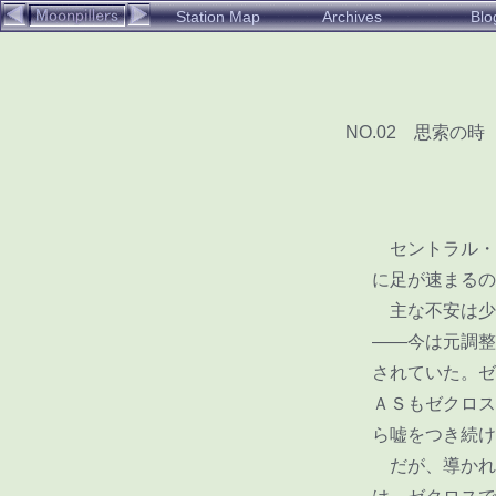
Station Map
Archives
Blo
NO.02 思索の時
セントラル・
に足が速まるの
主な不安は少
――今は元調整
されていた。ゼ
ＡＳもゼクロス
ら嘘をつき続け
だが、導かれ