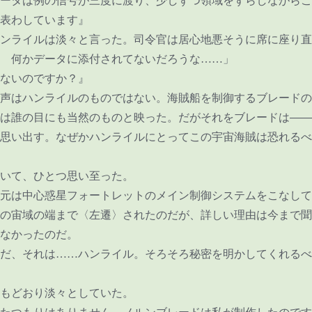
ータは例の信号が三度に渡り、少しずつ領域をずらしながらこ
表わしています』
ンライルは淡々と言った。司令官は居心地悪そうに席に座り直
 何かデータに添付されてないだろうな
……
」
ないのですか？』
声はハンライルのものではない。海賊船を制御するブレードの
は誰の目にも当然のものと映った。だがそれをブレードは――
思い出す。なぜかハンライルにとってこの宇宙海賊は恐れるべ
いて、ひとつ思い至った。
元は中心惑星フォートレットのメイン制御システムをこなして
の宙域の端まで〈左遷〉されたのだが、詳しい理由は今まで聞
なかったのだ。
だ、それは
……
ハンライル。そろそろ秘密を明かしてくれるべ
もどおり淡々としていた。