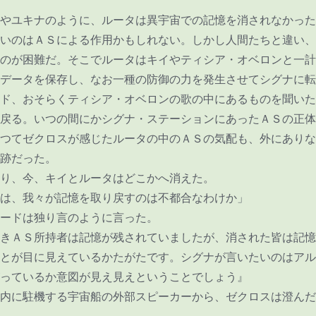
やユキナのように、ルータは異宇宙での記憶を消されなかった
いのはＡＳによる作用かもしれない。しかし人間たちと違い、
のが困難だ。そこでルータはキイやティシア・オベロンと一計
データを保存し、なお一種の防御の力を発生させてシグナに転
ド、おそらくティシア・オベロンの歌の中にあるものを聞いた
戻る。いつの間にかシグナ・ステーションにあったＡＳの正体
つてゼクロスが感じたルータの中のＡＳの気配も、外にありな
跡だった。
り、今、キイとルータはどこかへ消えた。
は、我々が記憶を取り戻すのは不都合なわけか」
ードは独り言のように言った。
きＡＳ所持者は記憶が残されていましたが、消された皆は記憶
とが目に見えているかたがたです。シグナが言いたいのはアル
っているか意図が見え見えということでしょう』
内に駐機する宇宙船の外部スピーカーから、ゼクロスは澄んだ