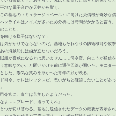
ている模様です。おそらく、先ほど受信した信号と関係すると
平坦な電子音声が天井から響く。
この基地の〈ミュラージュベール〉に向けた受信機が奇妙な信
ハンライルはノイズが多いため分析には時間がかかると言う。
のことだ。
を向ける様子はないな？」
は気がかりでならないのだ。基地もそれなりの防衛機能や攻撃
あの海賊船には歯が立たないだろう。
賊船が脅威になるとは思いません
……
司令官、向こうが通信を
う意味なのか、と問いかける前に通信回線が開いた。モニター
とした、陽気な笑みを浮かべた青年の顔が映る。
ド司令。オレはレックスだ。悪いがちと確認したいことがあっ
」
司令官に、青年は苦笑したようだった。
なよ
……
ブレード、送ってくれ』
とつが切り替わる。基地に送信されたデータの概要が表示され