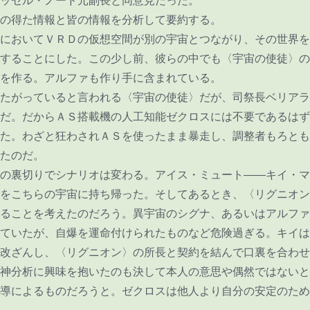
ッセル・ノード元副長と同意見だった。
の得た情報と皆の情報を分析して要約する。
においてＶＲＤの仮想空間が別の宇宙とつながり、その世界を
することにした。この少し前、彼らの中でも〈宇宙の使徒〉の
を作る。アルファも作り手に含まれている。
たがっていると言われる〈宇宙の使徒〉だが、司祭長ベリアラ
だ。だからＡＳ搭載機の人工知能ゼクロスには不要であるはず
た。わざと狂わされＡＳを使ったまま暴走し、調整者もろとも
たのだ。
の裏切りでシナリオは変わる。アイス・ミュート――キイ・マ
をこちらの宇宙に持ち帰った。そしてあるとき、〈リグニオン
ることを考えたのだろう。異宇宙のシグナ、あるいはアルファ
ていたが、自爆を運命付けられたものなど危険過ぎる。キイは
改ざんし、〈リグニオン〉の所長と契約を結んで口裏を合わせ
神分析に興味を抱いたのも決して本人の意思や偶然ではないと
導によるものだろうと。ゼクロスは他人より自分の安定のため