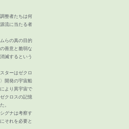
調整者たちは何
源流に当たる者
ムらの真の目的
の善意と脆弱な
消滅するという
スターはゼクロ
〉開発の宇宙船
により異宇宙で
ゼクロスの記憶
た。
シグナは考察す
にそれを必要と