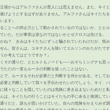
立場からはアルファさんが悪人には思えません。また、キイと
遂げようとするはずがありません。アルファさんはキイたちを
います』
ることへの抑止力として動かされているのではないか、とヒル
ていた。だが事実は逆なのではないかとゼクロスは告げる。
かね？ きみはキイたちにずっと騙されていたわけだが、恨み
せん。皆さんは、ユキナさんを除いてエルソンのかたがたです
うか考えてはどうですか？』
くその通りだ、とヒルトもノードも――おそらくシグナも思っ
でただの一度もルータの判断を疑ったことはない。
とで、ルータもそれが必要だと判断する何かがある。そしてお
必要と判断していて我々を手伝わせたいのでしょう。キイ、バ
に様々なことを隠していたのは危険に巻き込まないためだと私
んは、キイたちの行うことはキイたちの手に余ると推測してい
通りだと、誰もが思いかけていた。自らの危険をかえりみず調