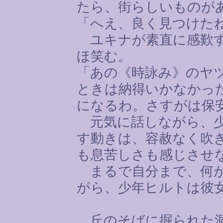
たら、街らしいものが
「へえ、良く見つけた
ユキナが素直に感歎す
ほ笑む。
「あの《時詠み》のヤ
ときは納得いかなかっ
になるわ。さすがは保
元気に話しながら、少
す動きは、容赦なく吹
も息苦しさも感じさせ
まるで自分まで、何が
がら、少年ヒルトは彼
丘のそばに掘られた洞