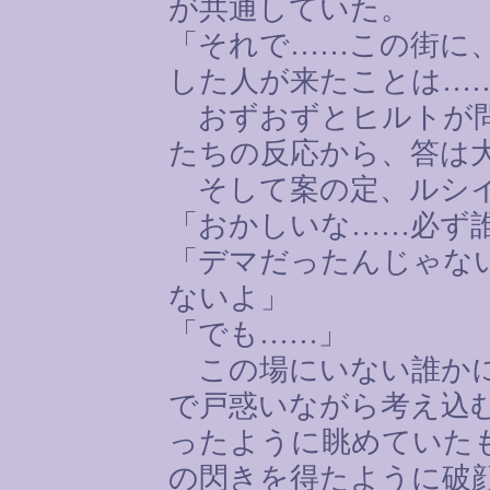
が共通していた。
「それで
……
この街に
した人が来たことは
…
おずおずとヒルトが問
たちの反応から、答は
そして案の定、ルシイ
「おかしいな
……
必ず
「デマだったんじゃな
ないよ」
「でも
……
」
この場にいない誰かに
で戸惑いながら考え込
ったように眺めていた
の閃きを得たように破