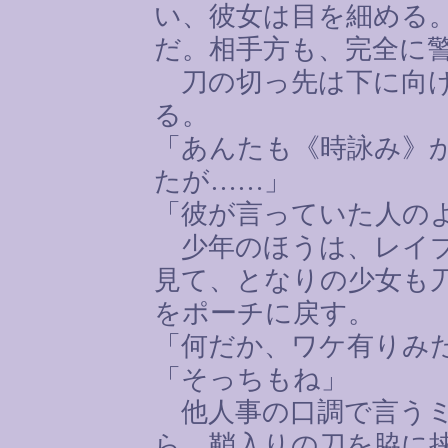
い、彼女は目を細める
だ。相手方も、完全に
刀の切っ先は下に向け
る。
「あんたも《時詠み》
たが
……
」
「彼が言っていた人の
少年のほうは、レイブ
見て、となりの少女も
をポーチに戻す。
「何だか、ワケ有りみ
「そっちもね」
他人事の口調で言うミ
ら、鞘入りの刀を脇に