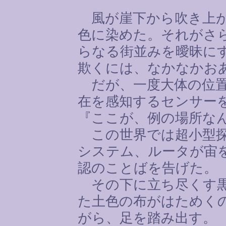
風が崖下から吹き上が
色に染めた。それがさ
らなる街並みを曖昧に
欺くには、なかなかお
だが、一度大体の位置
在を感知するセンサー
『ここが、例の場所な
この世界では超小型探
システム、ルータが宙
認のことばを告げた。
その下に立ち尽くす黒
た土色の布がはためく
がら、足を踏み出す。