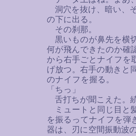
洞穴を抜け、暗い、そ
の下に出る。
その刹那。
黒いものが鼻先を横切
何が飛んできたのか確
から右手ごとナイフを
げ放つ。右手の動きと
のナイフを握る。
「ちっ」
舌打ちが聞こえた。続
ミュートと同じ目と髪
を振るってナイフを弾
器は、刃に空間振動波