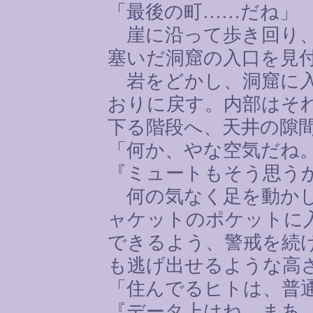
「最後の町
……
だね」
崖に沿って歩き回り、
塞いだ洞窟の入口を見
岩をどかし、洞窟に入
おりに戻す。内部はそ
下る階段へ、天井の隙
「何か、やな空気だね
『ミュートもそう思う
何の気なく足を動かし
ャケットのポケットに
できるよう、警戒を続
も逃げ出せるような高
「住んでるヒトは、普
『データ上はね。まあ