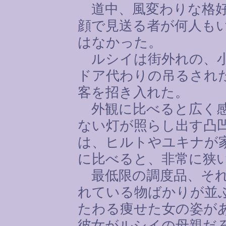
道中、風変わりな格好
顔で見送る者が何人も
はなかった。
ルシイは街外れの、小
ドア代わりの吊るされ
客を招き入れた。
外観に比べると広く感
ない灯が照らし出す凸
は、ヒルトやユキナが
に比べると、非常に狭
最低限の調度品、それ
れている物ばかりが並
たわる痩せた女の姿が
彼女がルシイの母親だ