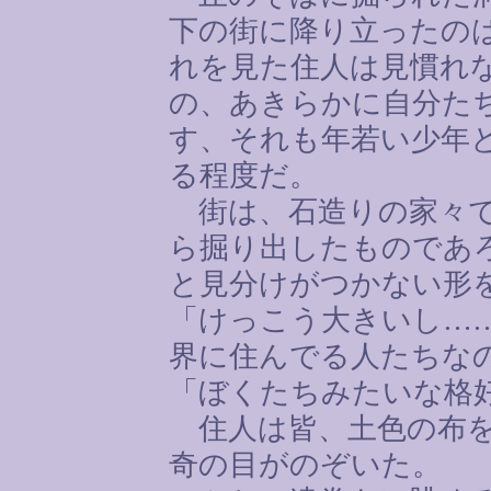
下の街に降り立ったの
れを見た住人は見慣れ
の、あきらかに自分た
す、それも年若い少年
る程度だ。
街は、石造りの家々で
ら掘り出したものであ
と見分けがつかない形
「けっこう大きいし
…
界に住んでる人たちな
「ぼくたちみたいな格
住人は皆、土色の布を
奇の目がのぞいた。