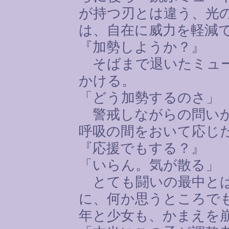
が持つ刃とは違う、光
は、自在に威力を軽減
『加勢しようか？』
そばまで退いたミュー
かける。
「どう加勢するのさ」
警戒しながらの問いか
呼吸の間をおいて応じ
『応援でもする？』
「いらん。気が散る」
とても闘いの最中とは
に、何か思うところで
年と少女も、かまえを