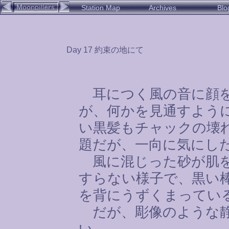
Station Map
Archives
Blo
Day 17 約束の地にて
耳につく風の音に顔を
が、何かを見通すよう
い黒髪もチャックの壊
題だが、一向に気にし
風に混じった砂が肌を
すらない様子で、黒い
を背にうずくまってい
だが、彫像のような静
い。