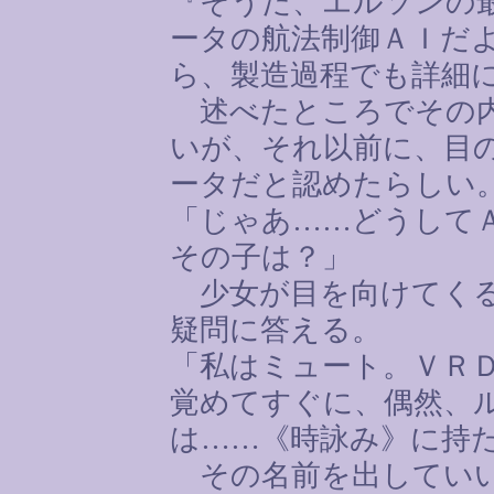
『そうだ、エルソンの
ータの航法制御ＡＩだ
ら、製造過程でも詳細
述べたところでその内
いが、それ以前に、目
ータだと認めたらしい
「じゃあ
……
どうして
その子は？」
少女が目を向けてくる
疑問に答える。
「私はミュート。ＶＲ
覚めてすぐに、偶然、
は
……
《時詠み》に持
その名前を出していい