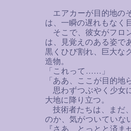
エアカーが目的地のそ
は、一瞬の遅れもなく
そこで、彼女がフロン
は、見覚えのある姿で
黒くひび割れ、巨大な
造物。
「これって
……
」
「ああ、ここが目的地
思わずつぶやく少女に
大地に降り立つ。
技術者たちは、まだ、
のか、気がついていな
『さあ、とっとと済ま