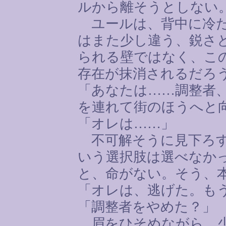
ルから離そうとしない
ユールは、背中に冷た
はまた少し違う、鋭さ
られる壁ではなく、こ
存在が抹消されるだろ
「あなたは
……
調整者
を連れて街のほうへと
「オレは
……
」
不可解そうに見下ろす
いう選択肢は選べなか
と、命がない。そう、
「オレは、逃げた。も
「調整者をやめた？」
眉をひそめながら、少