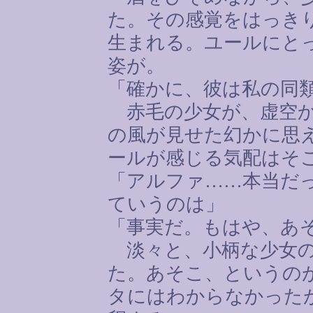
た。その感覚をはっき
生まれる。ユールにと
姿が。
「確かに、彼は私の同
赤毛の少女が、虚空か
の風が見せた幻かに思
ールが感じる気配はそ
「アルファ
……
本当だ
ていうのは」
「事実だ。もはや、あ
淡々と、小柄な少女の
た。あそこ、というの
タにはわからなかった