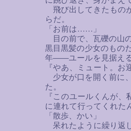
飛び出してきたものが
らだ。
「お前は
……
」
目の前で、瓦礫の山の
黒目黒髪の少女のもの
年――ユールを見据え
『やあ、ミュート。お迎
少女が口を開く前に、
た。
『このユールくんが、
に連れて行ってくれた
「散歩、かい」
呆れたように繰り返し