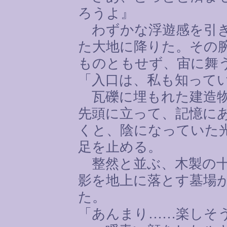
ろうよ』
わずかな浮遊感を引き
た大地に降りた。その
ものともせず、宙に舞
「入口は、私も知って
瓦礫に埋もれた建造物
先頭に立って、記憶に
くと、陰になっていた
足を止める。
整然と並ぶ、木製の十
影を地上に落とす墓場
た。
「あんまり
……
楽しそ