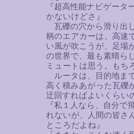
『超高性能ナビゲーター
かないけどさ』
瓦礫の穴から滑り出し
柄のエアカーは、高速
い風が吹こうが、足場
の世界で、最も素晴ら
ミュートは思う。もち
ルータは、目的地まで
高く積みあがった瓦礫
迂回すればよいくらい
『私１人なら、自分で
れないが、人間の皆さ
ところだよね』