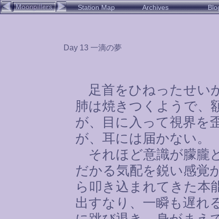
Station Map
Archives
Blo
Day 13 一滴の夢
足首をひねったせいか
肺は焼きつくようで、
が、目に入って視界を
が、耳には届かない。
それほど意識が朦朧と
だかる気配を鋭い感覚
ら叩き込まれてきた本
出すなり、一瞬も遅れ
に跳び退き、身がまえ