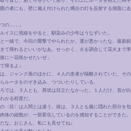
取り直し、あぐらをかいて座り、その上にルータを抱えた両手
囲の者にも、壁に備え付けられた燭台の灯を反射する側面に走
つの
……
」
ルイスに視線をやると、馴染みの少年はうなずいた。
と一緒で、今回の襲撃でやられたか。運が悪かったな、最新鋭
きて帰れるといいがなあ。せっかく、火を調合して花火まで準
後に一花咲かせたいぜ」
て帰るよ』
は、ジャンク屋のほかに、４人の患者が隔離されていた。その
らルータをのぞき込み、つついたりしている。
ろでは、３人とも、異状は目立たなかった。１人だけ、首が白
わかる程度だ。
の〈目〉は人間とは違う。彼は、３人とも服に隠れた部分を包
肉体の細胞が、一部変化しているのを感知することができた。
だな。おじさん、私にも見せてね』