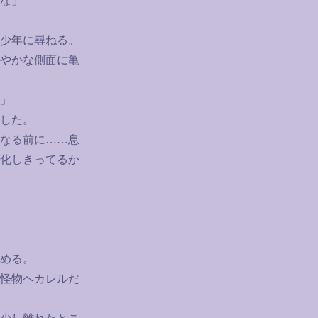
な」
少年に尋ねる。
やかな側面に亀
」
した。
なる前に
……
息
化しきってるか
める。
怪物ヘカレルだ