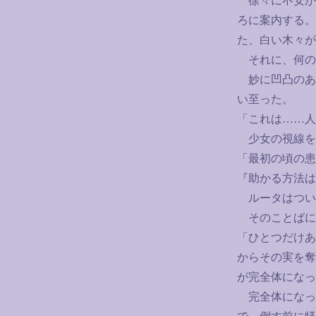
徐々に不安が
ろに案内する。
た、白い木々が
それに、何の
妙に凹凸のあ
い至った。
「これは
……
人
少女の視線を
「最初の頃の患
『助かる方法は
ルータはつい
そのことばに
「ひとつだけあ
からその実を奪
が完全体になっ
完全体になっ