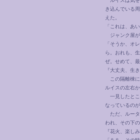
ルイスは気を
き込んでいる周
えた。
「これは、あい
ジャンク屋が
「そうか、オレ
ら。おれも、生
ぜ。せめて、最
『大丈夫、生き
この隔離棟に
ルイスの左右か
一見したとこ
なっているのが
ただ、ルータ
われ、その下の
『花火、楽しみ