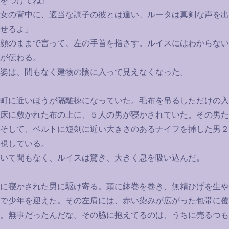
をつけてね』
女の背中に、適当な調子の彼とは違い、ルータは真剣な声を出
せるよ」
顔のままで言って、左の手首を指さす。ルイスにはわからない
が伝わる。
姿は、間もなく建物の陰に入って見えなくなった。
町に近いほうが隔離棟になっていた。毛布を吊るしただけの入
床に敷かれた布の上に、５人の男が寝かされていた。その男た
そして、ベルトに短剣に近い大きさのあるナイフを挿した男２
視している。
いて間もなく、ルイスは驚き、大きく息を吸い込んだ。
に寝かされた男に駆け寄る。頭に鉢巻を巻き、無精ひげを生や
で少年を迎えた。その左肩には、赤い染みが広がった包帯に覆
。無事だったんだな。その脇に抱えてるのは、うちに売るつも