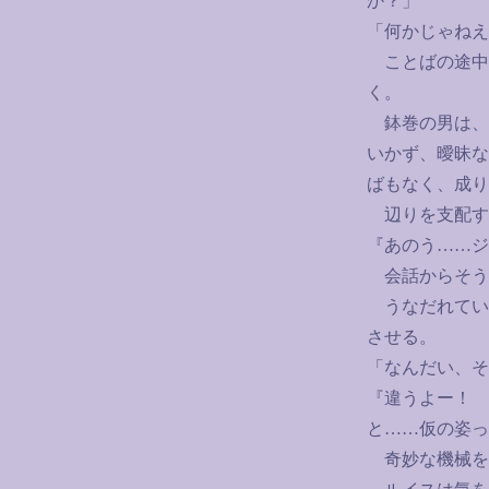
か？」
「何かじゃねえ
ことばの途中
く。
鉢巻の男は、
いかず、曖昧な
ばもなく、成り
辺りを支配す
『あのう
……
ジ
会話からそう
うなだれてい
させる。
「なんだい、そ
『違うよー！ 
と
……
仮の姿っ
奇妙な機械を