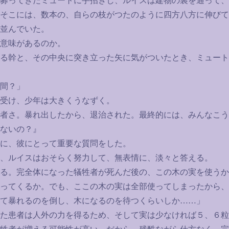
募ってきたミュートに手招きし、ルイスは建物の裏を通って、
そこには、数本の、自らの枝がつたのように四方八方に伸びて
並んでいた。
意味があるのか。
る幹と、その中央に突き立った矢に気がついたとき、ミュート
間？」
受け、少年は大きくうなずく。
者さ。暴れ出したから、退治された。最終的には、みんなこう
ないの？』
に、彼にとって重要な質問をした。
、ルイスはおそらく努力して、無表情に、淡々と答える。
る。完全体になった犠牲者が死んだ後の、この木の実を使うか
ってくるか。でも、ここの木の実は全部使ってしまったから、
て暴れるのを倒し、木になるのを待つくらいしか
……
」
た患者は人外の力を得るため、そして実は少なければ５、６粒