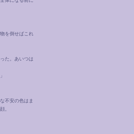
全体になる前に
物を倒せばこれ
った。あいつは
」
な不安の色はま
顔。