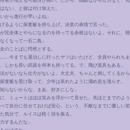
牲者が増える可能性が高い。だから、残酷ながら仕方なく、完
はない、と彼は付け加えた。
いから進行が早いよね」
げるように探査艇を持ち上げ、決意の表情で言った。
が完全体とやらになるのを待ってる余裕はないよ。それに、怪
なくなって一石二鳥」
女のことばに愕然とする。
……
今までも退治しに行ったヤツはいたけど、全員やられちま
、しかも長い武器を何本も持ってる。で、飛び道具もある」
法がないなら仕方がないよ。大丈夫、ちゃんと倒してくるから
探査艇を受け取って、少年は呆れたように溜め息を洩らす。
知らないからな。まあ、好きにしな」
に、ミュートはほほ笑みを浮かべて見せた。先ほどまでのよう
べて自分に任せておけば安心、という、不敵なまでに優しい笑
た気分で、ルイスは軽く頭を振る。
力するんだな」