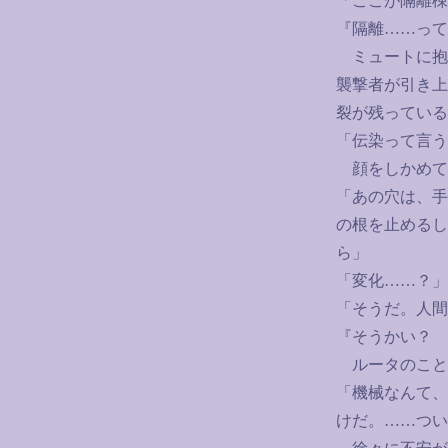
「ここが隔離棟
『隔離
……
って
ミュートに抱
襲撃者が引き上
裂が残っている
「伝染って言う
顔をしかめて
「あの穴は、手
の根を止めるし
ら」
「変化
……
？」
「そうだ。人間
『そうかい？ 
ルータのこと
「機械なんて、
けだ。
……
つい