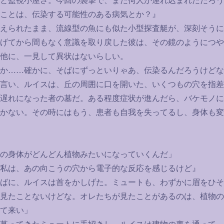
と監視小屋さ。今回の襲撃で、また何人か連れ込まれただろう
ことは、伝染する可能性のある病気とか？』
えられたまま、流線型の魚にも似た小型探査艇が、深刻そうに
げてから間もなく意識を取り戻した彼は、その鏡のようにつや
他に、一見して異状はないらしい。
か
……
確かに、そばにずっといりゃあ、伝染るんだろうけどな
言い、ルイスは、丘の周囲に口を開いた、いくつもの穴を指差
遅れになった者の墓だ。ある程度症状が進んだら、バケモノに
かない。その時にはもう、患者も自我を失ってるし、身体も変
の身体がどんどん植物みたいになっていくんだ」
私は、あの向こうの穴から電子的な反応を感じるけど』
ばに、ルイスは首をかしげた。ミュートも、わずかに眉をひそ
見たことないけどな。オレたちが見たことがあるのは、植物の
て来い」