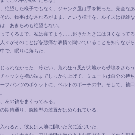
までこの手が動いたらな」
、絶望した様子でもなく、ジャンク屋は手を振った。完全なあ
その、物事はなされるがまま、という様子を、ルイスは複雑な
は、あきらめも絶望もない。
ってくるまで、私は寝てよう
……
起きたときには良くなってる
人々がそのことばを悲痛な表情で聞いていることを知りながら
中で、眠りに落ちた。
じられなかった、冷たい、荒れ狂う風が大地から砂埃をさらう
チャックを襟の端までしっかり上げて、ミュートは自分の持ち
ーフパンツのポケットに、ベルトのポーチの中。そして、袖口
。
、左の袖をまくってみる。
の期待通り、腕輪型の装置がはめられている。
入れると、彼女は大地に開いた穴に近づいた。