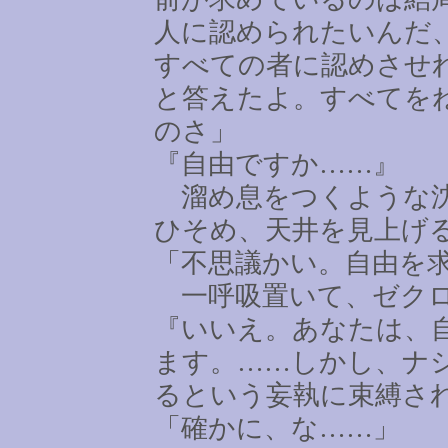
人に認められたいんだ
すべての者に認めさせ
と答えたよ。すべてを
のさ」
『自由ですか
……
』
溜め息をつくような沈
ひそめ、天井を見上げ
「不思議かい。自由を
一呼吸置いて、ゼクロ
『いいえ。あなたは、
ます。
……
しかし、ナ
るという妄執に束縛さ
「確かに、な
……
」