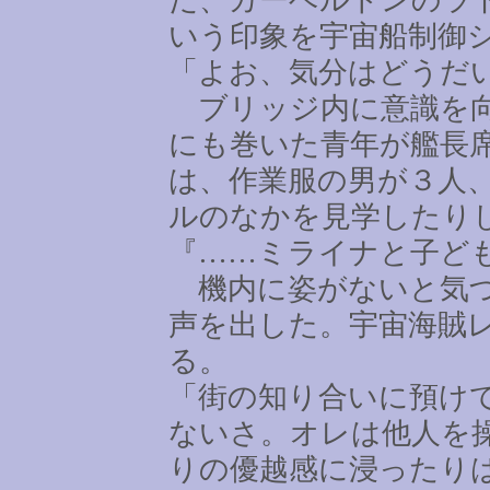
いう印象を宇宙船制御
「よお、気分はどうだ
ブリッジ内に意識を向
にも巻いた青年が艦長
は、作業服の男が３人
ルのなかを見学したり
『
……
ミライナと子ど
機内に姿がないと気づ
声を出した。宇宙海賊
る。
「街の知り合いに預け
ないさ。オレは他人を
りの優越感に浸ったり