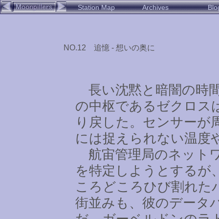
Station Map
Archives
Blo
NO.12 追憶 - 想いの奥に
長い沈黙と暗闇の時間
の中枢であるゼクロス
り戻した。センサーが
には捉えられない温度
航宙管理局のネットワ
を特定しようとするが
ころどころひび割れた
街並みも、彼のデータ
だ、ガーベルドンのラ