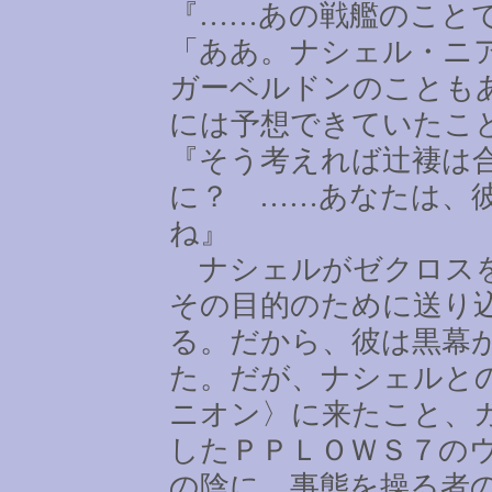
『
……
あの戦艦のこと
「ああ。ナシェル・ニ
ガーベルドンのことも
には予想できていたこ
『そう考えれば辻褄は
に？
……
あなたは、
ね』
ナシェルがゼクロスを
その目的のために送り
る。だから、彼は黒幕
た。だが、ナシェルと
ニオン〉に来たこと、
したＰＰＬＯＷＳ７の
の陰に、事態を操る者