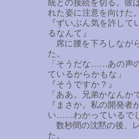
統との接続を切る。彼
れた姿に注意を向けた
『ずいぶん気を許して
るなんて』
席に腰を下ろしながら
た。
「そうだな
……
あの声
ているからかもな」
『そうですか？』
「ああ。兄弟かなんか
『まさか。私の開発者
い
……
わかっているで
数秒間の沈黙の後、レ
た。