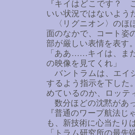
『キイはどこです？ 
いい状況ではないよう
〈リグニオン〉のほぼ
面のなかで、コート姿
部が厳しい表情を表す
「ああ
……
キイは、ま
の映像を見てくれ」
バントラムは、エイシ
するよう指示を下した
めているのか、ロッテ
数分ほどの沈黙があっ
『普通のワープ航法じ
も、新技術に心当たり
「トラム研究所の最先