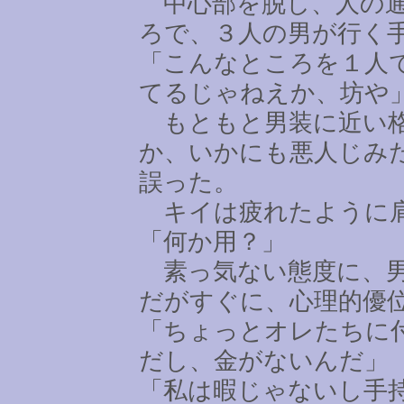
中心部を脱し、人の通
ろで、３人の男が行く
「こんなところを１人
てるじゃねえか、坊や
もともと男装に近い格
か、いかにも悪人じみ
誤った。
キイは疲れたように
「何か用？」
素っ気ない態度に、男
だがすぐに、心理的優
「ちょっとオレたちに
だし、金がないんだ」
「私は暇じゃないし手