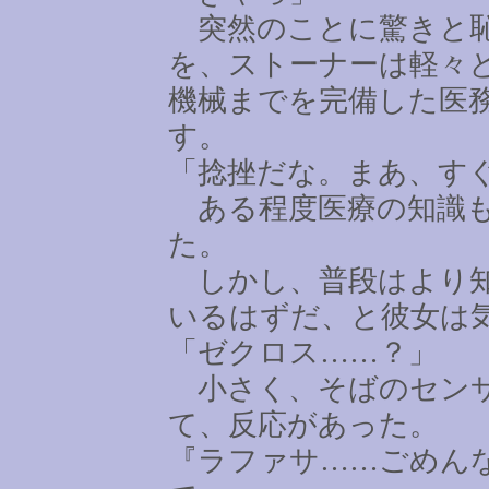
突然のことに驚きと恥
を、ストーナーは軽々
機械までを完備した医
す。
「捻挫だな。まあ、す
ある程度医療の知識も
た。
しかし、普段はより知
いるはずだ、と彼女は
「ゼクロス
……
？」
小さく、そばのセンサ
て、反応があった。
『ラファサ
……
ごめん