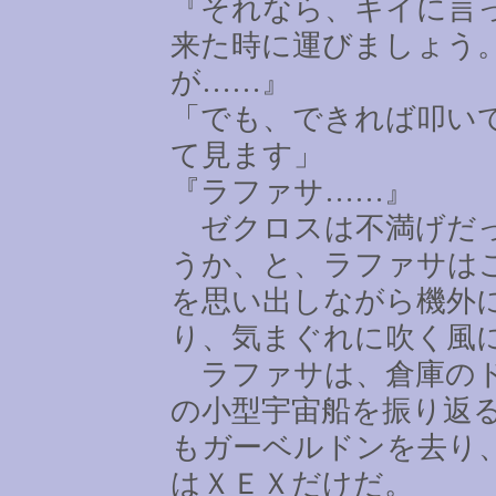
『それなら、キイに言
来た時に運びましょう
が
……
』
「でも、できれば叩い
て見ます」
『ラファサ
……
』
ゼクロスは不満げだっ
うか、と、ラファサは
を思い出しながら機外
り、気まぐれに吹く風
ラファサは、倉庫のド
の小型宇宙船を振り返
もガーベルドンを去り
はＸＥＸだけだ。