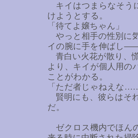
キイはつまらなそうに
けようとする。
「待てよ嬢ちゃん」
やっと相手の性別に気
イの腕に手を伸ばし―
青白い火花が散り、慌
より、キイが個人用の
ことがわかる。
「ただ者じゃねえな
…
賢明にも、彼らはそれ
だ。
ゼクロス機内でほんの
来る時に中断された掃