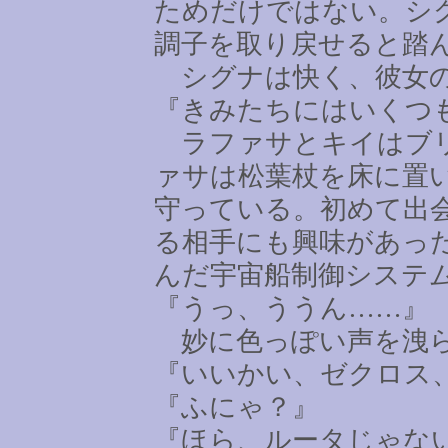
ためだけではない。シ
調子を取り戻せると踏
シグナは快く、彼女の
『きみたちにはいくつ
ラファサとキイはブリ
ァサは松葉杖を床に置
守っている。初めて出
る相手にも興味があっ
んだ宇宙船制御システ
『うっ、ううん
……
』
妙に色っぽい声を洩ら
『いいかい、ゼクロス
『ふにゃ？』
『ほら、ルータじゃな