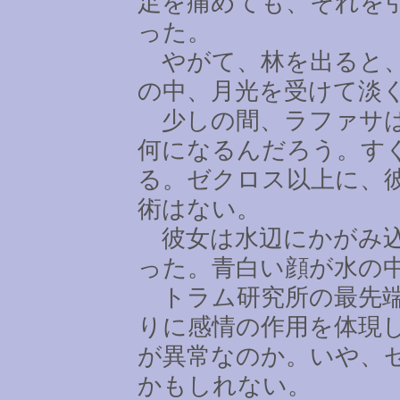
足を痛めても、それを
った。
やがて、林を出ると、
の中、月光を受けて淡
少しの間、ラファサは
何になるんだろう。す
る。ゼクロス以上に、
術はない。
彼女は水辺にかがみ込
った。青白い顔が水の
トラム研究所の最先端
りに感情の作用を体現
が異常なのか。いや、
かもしれない。