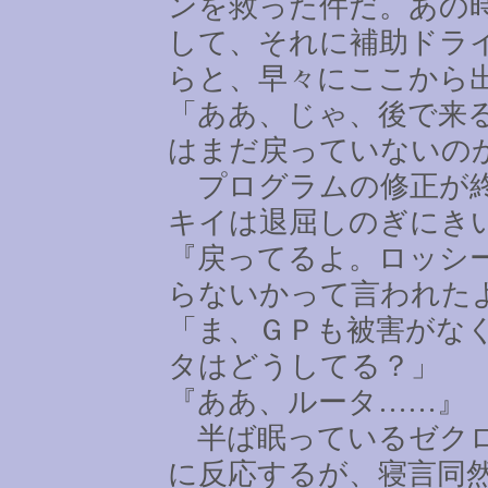
ンを救った件だ。あの
して、それに補助ドラ
らと、早々にここから
「ああ、じゃ、後で来
はまだ戻っていないの
プログラムの修正が終
キイは退屈しのぎにき
『戻ってるよ。ロッシ
らないかって言われた
「ま、ＧＰも被害がな
タはどうしてる？」
『ああ、ルータ
……
』
半ば眠っているゼクロ
に反応するが、寝言同