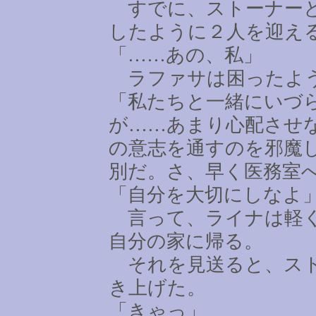
すでに、ストーナーと
したように２人を迎え
「
……
あの、私」
ラファサは困ったよう
「私たちと一緒にいづ
が
……
あまり心配させ
の意志を通すのを邪魔
別だ。さ、早く医務室
「自分を大切にしなよ
言って、ライナは軽く
自分の家に帰る。
それを見送ると、スト
き上げた。
「きゃっ」