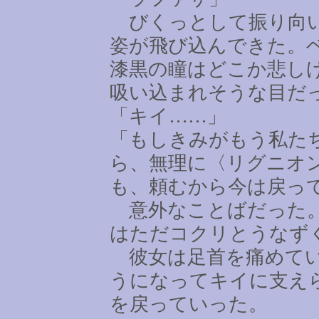
びくっとして振り向い
姿が飛び込んできた。
漆黒の瞳はどこか悲し
吸い込まれそうな目だ
「キイ
……
」
「もしきみがもう私た
ら、無理に〈リグニオ
も、頼むから今は戻っ
意外なことばだった。
はただコクリとうなず
彼女は足首を痛めてい
うになってキイに支え
を戻っていった。