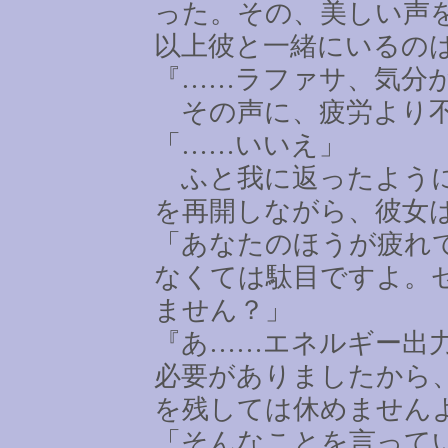
った。その、美しい声
以上彼と一緒にいるの
『
……
ラファサ、気分
その声に、疲労より不
「
……
いいえ」
ふと我に返ったように
を再開しながら、彼女
「あなたのほうが疲れ
なくては駄目ですよ。
ません？」
『あ
……
エネルギー出
必要がありましたから
を残しては休めません
「そんなことを言って