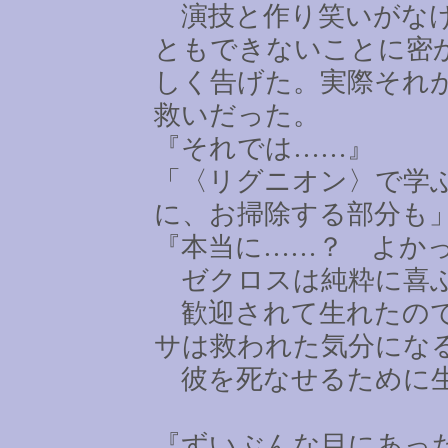
演技と作り笑いがなけ
ともできないことに密
しく告げた。実際それ
救いだった。
『それでは
……
』
「〈リグニオン〉で学
に、お掃除する部分も
『本当に
……
？ よか
ゼクロスは純粋に喜
歓迎されて生れたので
サは救われた気分にな
彼を死なせるために生
『ずいぶんな目にあっ