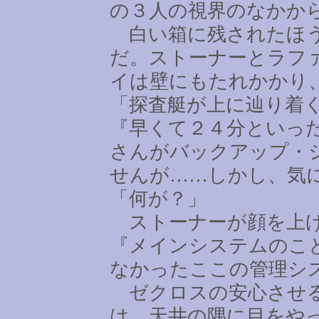
の３人の視界のなかか
白い箱に残されたほう
だ。ストーナーとラフ
イは壁にもたれかかり
「探査艇が上に辿り着
『早くて２４分といっ
さんがバックアップ・
せんが
……
しかし、気
「何が？」
ストーナーが顔を上
『メインシステムのこ
なかったここの管理シ
ゼクロスの安心させる
は、天井の隅に目をや