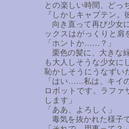
との楽しい時間、どっ
『しかしキャプテン。
向き直って再び少女に
ックスはがっくりと肩
「ホントか
……
？」
栗色の髪に、大きな緑
も大人しそうな少女に
恥かしそうにうなずい
「はい
……
私は、キイ
ロボットです。ラファ
します」
「ああ、よろしく」
毒気を抜かれた様子で
「それで、用事って？