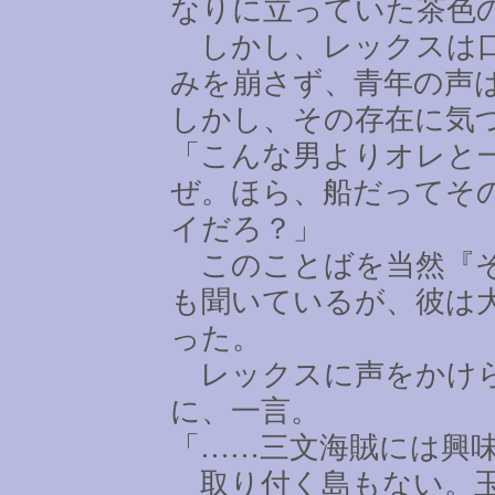
なりに立っていた茶色
しかし、レックスは口
みを崩さず、青年の声
しかし、その存在に気
「こんな男よりオレと
ぜ。ほら、船だってそ
イだろ？」
このことばを当然『そ
も聞いているが、彼は
った。
レックスに声をかけら
に、一言。
「
……
三文海賊には興
取り付く島もない。玉