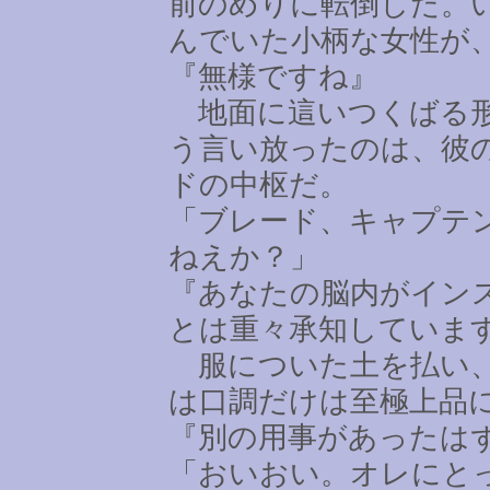
前のめりに転倒した。
んでいた小柄な女性が
『無様ですね』
地面に這いつくばる形
う言い放ったのは、彼
ドの中枢だ。
「ブレード、キャプテ
ねえか？」
『あなたの脳内がイン
とは重々承知していま
服についた土を払い、
は口調だけは至極上品
『別の用事があったは
「おいおい。オレにと