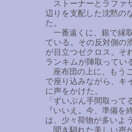
ストーナーとラファサ
辺りを支配した沈黙の
た。
一番遠くに、銀で縁取
ている。その反対側の
が目立つゼクロス。そ
ランキムが陣取ってい
座布団の上に、もうこ
で座り込みながら、キ
に声をかけた。
「ずいぶん手間取って
『いいえ。今、準備を
は、少々荷物が多いよ
聞き馴れた美しい声が