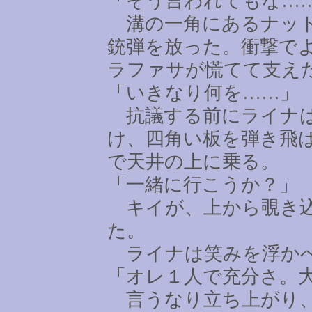
「そう言われてもな
…
溝の一角にあるナット
銃弾を放った。衝撃で
ラファサが慌てて支え
「いきなり何を
……
」
抗議する前にライナは
け、四角い板を弾き飛
で天井の上に乗る。
「一緒に行こうか？」
キイが、上から覗き込
た。
ライナは笑みを浮かべ
「オレ１人で充分さ。
言うなり立ち上がり、