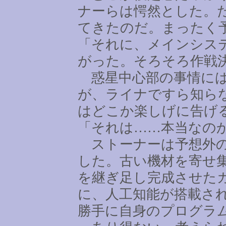
ナーらは愕然とした。
てきたのだ。まったく
「それに、メインシス
がった。そろそろ作戦
惑星中心部の事情には
が、ライナですら知ら
はどこか楽しげに告げ
「それは
……
本当なの
ストーナーは予想外の
した。古い機材を寄せ
を継ぎ足し完成させた
に、人工知能が搭載さ
勝手に自身のプログラ