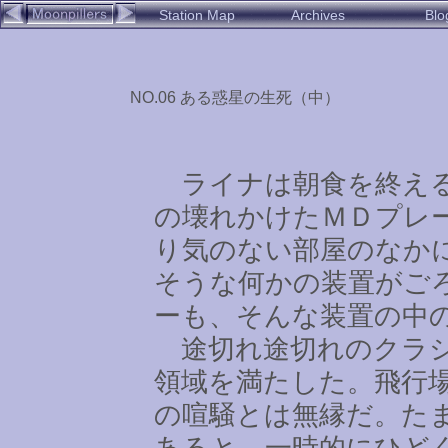
Station Map
Archives
Blo
NO.06 ある惑星の生死（中）
ライナは朝食を終える
の壊れかけたＭＤプレ
り気のない部屋のなか
そうな何かの装置がご
ーも、そんな装置の中
途切れ途切れのクラシ
領域を満たした。飛行
の喧騒とは無縁だ。た
あると、一時的にひど