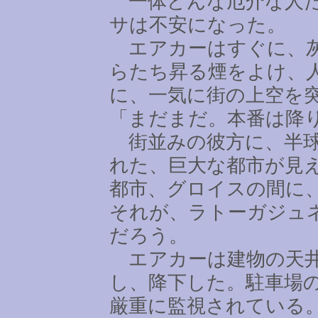
一体どんな厄介な人た
サは不安になった。
エアカーはすぐに、灰
らたち昇る煙をよけ、
に、一気に街の上空を
「まだまだ。本番は降
街並みの彼方に、半球
れた、巨大な都市が見
都市、グロイスの間に
それが、ラトーガジュ
だろう。
エアカーは建物の天井
し、降下した。駐車場
厳重に監視されている