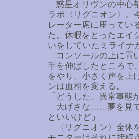
惑星オリヴンの中心都
ラボ〈リグニオン〉。
レーター席に座ってい
た。休暇をとったエイ
いをしていたミライナ
コンソールの上に置い
手を伸ばしたところで
をやり、小さく声を上
ンは血相を変える。
「どうした、異常事態
「大げさな
……
夢を見
といいけど」
〈リグニオン〉全体を
モニターはそれに接続