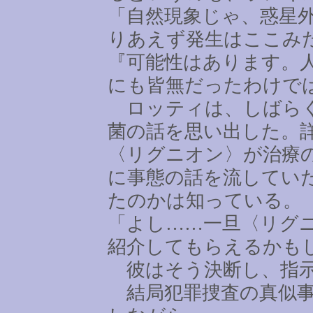
「自然現象じゃ、惑星
りあえず発生はここみ
『可能性はあります。
にも皆無だったわけで
ロッティは、しばらく
菌の話を思い出した。
〈リグニオン〉が治療
に事態の話を流してい
たのかは知っている。
「よし
……
一旦〈リグ
紹介してもらえるかも
彼はそう決断し、指示
結局犯罪捜査の真似事