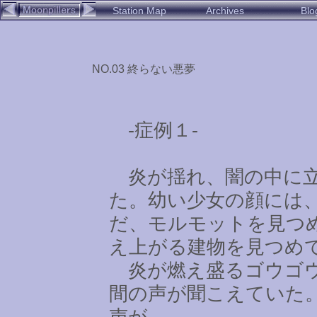
Station Map
Archives
Blo
NO.03 終らない悪夢
-症例１-
炎が揺れ、闇の中に立
た。幼い少女の顔には
だ、モルモットを見つ
え上がる建物を見つめ
炎が燃え盛るゴウゴウ
間の声が聞こえていた
声が。