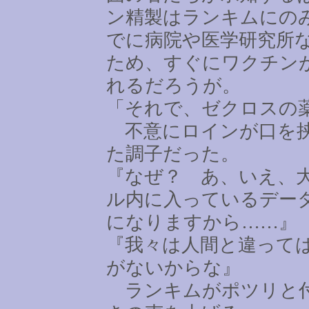
ン精製はランキムにの
でに病院や医学研究所
ため、すぐにワクチン
れるだろうが。
「それで、ゼクロスの
不意にロインが口を挟
た調子だった。
『なぜ？ あ、いえ、
ル内に入っているデー
になりますから
……
』
『我々は人間と違って
がないからな』
ランキムがポツリと付