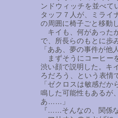
ンドウィッチを並べて
タッフ７人が、ミライ
の周囲に椅子ごと移動
キイも、何があったか
で、所長らのもとに歩
「ああ、夢の事件が他
まずそうにコーヒーを
渋い顔で説明した。キ
ろだろう、という表情
「ゼクロスは敏感だか
鳴した可能性もあるが
あ
……
」
『
……
そんなの、関係