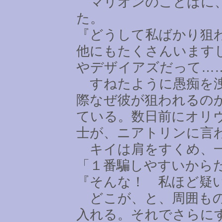
マリオンのことばに、
た。
『どうして私ばかり狙
他にもたくさんいます
やデザイアズだって
…
すねたように愚痴を洩
際なぜ彼が狙われるの
ている。数日前にオリ
士が、ニアトリンに言
キイは肩をすくめ、一
「１番騙しやすいから
『そんな！ 私ほど疑
どこが、と、周囲もの
入れる。それでさらに