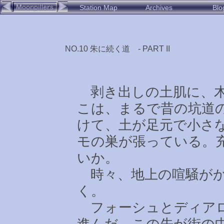
Station Map
Archives
Blo
NO.10 朱に続く道 - PART II
剥き出しの土肌に、木
こは、まるで昔の坑道
けて、土が足元で小さ
モの巣が張っている。
いか。
時々、地上の喧騒がか
く。
フォーシュとディアロ
進んだ。この先が街の