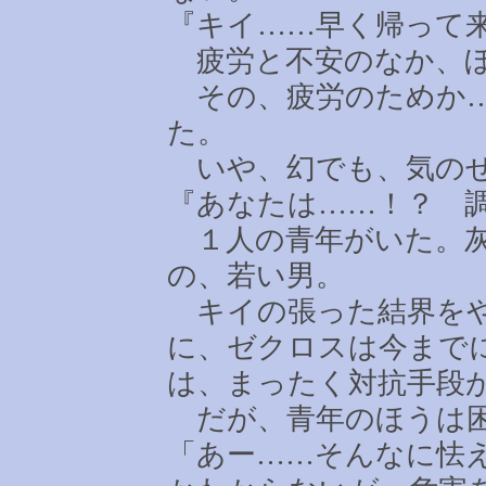
『キイ
……
早く帰って
疲労と不安のなか、ぼ
その、疲労のためか
た。
いや、幻でも、気のせ
『あなたは
……
！？ 
１人の青年がいた。灰
の、若い男。
キイの張った結界をや
に、ゼクロスは今まで
は、まったく対抗手段
だが、青年のほうは困
「あー
……
そんなに怯