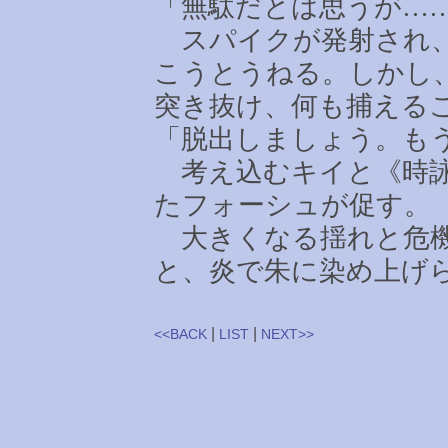
「無駄だとは思うが
…
スパイクが発射され、
こうとうねる。しかし
突き抜け、何も捕える
「脱出しましょう。も
考え込むキイと《時詠
たフォーシュが促す。
大きくなる揺れと危機
と、炎で朱に染め上げ
|
|
<<BACK
LIST
NEXT>>