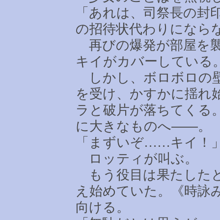
「あれは、司祭長の封
の招待状代わりになら
再びの爆発が部屋を襲
キイがカバーしている
しかし、ボロボロの壁
を受け、かすかに揺れ
ラと破片が落ちてくる
に大きなものへ――。
「まずいぞ
……
キイ！
ロッティが叫ぶ。
もう役目は果たした
え始めていた。《時詠
向ける。