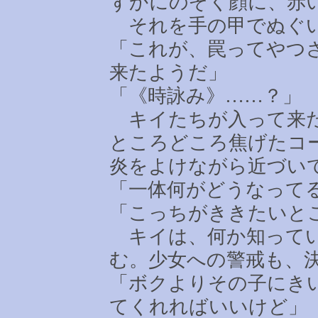
ずかにのぞく顔に、赤
それを手の甲でぬぐい
「これが、罠ってやつ
来たようだ」
「《時詠み》
……
？」
キイたちが入って来た
ところどころ焦げたコ
炎をよけながら近づい
「一体何がどうなって
「こっちがききたいと
キイは、何か知ってい
む。少女への警戒も、
「ボクよりその子にき
てくれればいいけど」