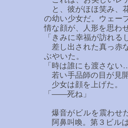
と、彼がほほ笑み、花
の幼い少女だ。ウェー
情な顔が、人形を思わ
「きみに幸福が訪れる
差し出された真っ赤な
ぶやいた。
「時は誰にも渡さない
若い手品師の目が見開
少女は顔を上げた。
「――死ね」
爆音がビルを震わせ
阿鼻叫喚。第３ビルは