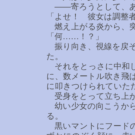
――寄ろうとして、あ
「よせ！ 彼女は調整
燃え上がる炎から、突
「何
……
！？」
振り向き、視線を戻そ
た。
それをとっさに中和し
に、数メートル吹き飛
に叩きつけられていた
受身をとって立ち上が
幼い少女の向こうから
る。
黒いマントにフードの