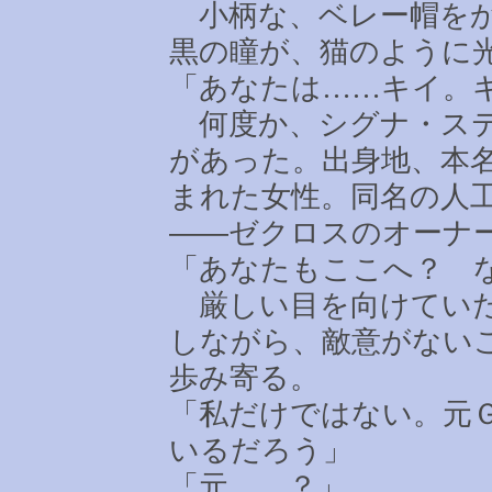
小柄な、ベレー帽をか
黒の瞳が、猫のように
「あなたは
……
キイ。
何度か、シグナ・ステ
があった。出身地、本
まれた女性。同名の人
――ゼクロスのオーナ
「あなたもここへ？ 
厳しい目を向けていた
しながら、敵意がない
歩み寄る。
「私だけではない。元
いるだろう」
「元
……
？」