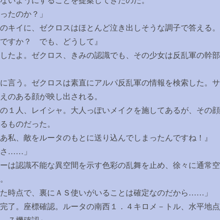
ないようにすることを提案してきたのだ。
ったのか？」
のキイに、ゼクロスはほとんど泣き出しそうな調子で答える。
んですか？ でも、どうして』
したよ。ゼクロス、きみの認識でも、その少女は反乱軍の幹部
に言う。ゼクロスは素直にアルパ反乱軍の情報を検索した。サ
えのある顔が映し出される。
の１人、レイシャ。大人っぽいメイクを施してあるが、その顔
るものだった。
あ私、敵をルータのもとに送り込んでしまったんですね！』
さ
……
」
ーは認識不能な異空間を示す色彩の乱舞を止め、徐々に通常空
。
た時点で、裏にＡＳ使いがいることは確定なのだから
……
」
完了。座標確認。ルータの南西１．４キロメ－トル、水平地点