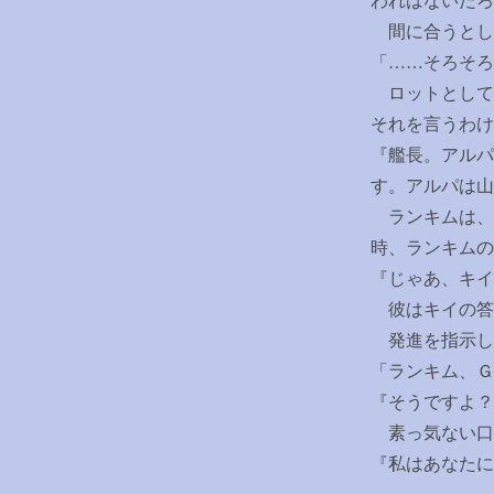
われはないだろ
間に合うとし
「
……
そろそろ
ロットとして
それを言うわけ
『艦長。アルパ
す。アルパは山
ランキムは、
時、ランキムの
『じゃあ、キイ
彼はキイの答
発進を指示し
「ランキム、Ｇ
『そうですよ？
素っ気ない口
『私はあなたに