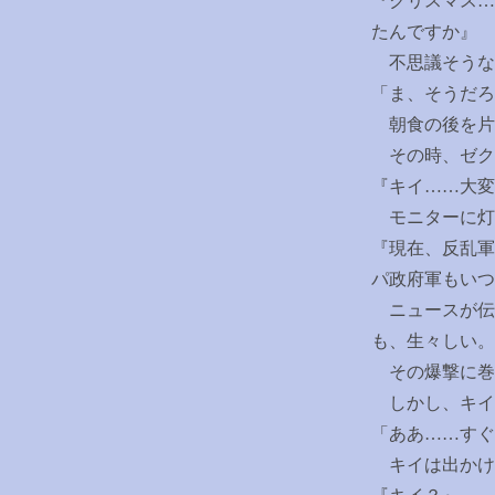
『クリスマス
…
たんですか』
不思議そうな
「ま、そうだろ
朝食の後を片
その時、ゼク
『キイ
……
大変
モニターに灯
『現在、反乱軍
パ政府軍もいつ
ニュースが伝
も、生々しい。
その爆撃に巻
しかし、キイ
「ああ
……
すぐ
キイは出かけ