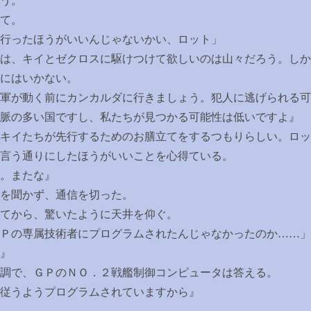
う。
て。
行ったほうがいいんじゃないかい、ロット」
は、キイとゼクロスに駆けつけて欲しいのは山々だろう。しか
にはいかない。
軍が動く前にカンカルダに行きましょう。犯人に逃げられる可
脈の多い国ですし、私たちが見つかる可能性は低いですよ』
キイたちが先行するためのお膳立てをするつもりらしい。ロッ
言う通りにしたほうがいいことを心得ている。
。またな』
を聞かず、通信を切った。
てから、驚いたように天井を仰ぐ。
Ｐの専属技術者にプログラムされたんじゃなかったのか
……
」
』
調で、ＧＰのＮＯ．２戦艦制御コンピュータは答える。
従うようプログラムされていますから』