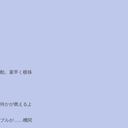
動。素早く横移
何かが燃えるよ
ブルが
……
機関