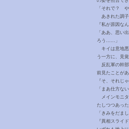
の姿を照合でき
「それで？ や
あきれた調子
『私が原因な
「ああ、思い出
ろう
……
」
キイは意地悪
う一方に、見覚
反乱軍の幹部
前見たことがあ
『そ、それじゃ
「まあ仕方ない
メインモニタ
たしつつあった
「きみをだまし
『異相スライド