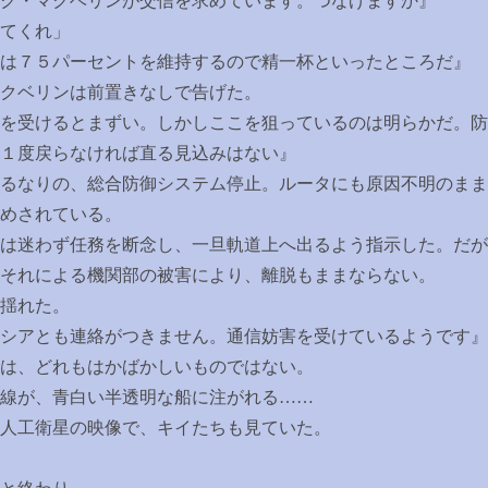
ック・マクベリンが交信を求めています。つなげますか』
てくれ」
は７５パーセントを維持するので精一杯といったところだ』
クベリンは前置きなしで告げた。
を受けるとまずい。しかしここを狙っているのは明らかだ。防
１度戻らなければ直る見込みはない』
るなりの、総合防御システム停止。ルータにも原因不明のまま
めされている。
は迷わず任務を断念し、一旦軌道上へ出るよう指示した。だが
それによる機関部の被害により、離脱もままならない。
揺れた。
シアとも連絡がつきません。通信妨害を受けているようです』
は、どれもはかばかしいものではない。
線が、青白い半透明な船に注がれる
……
人工衛星の映像で、キイたちも見ていた。