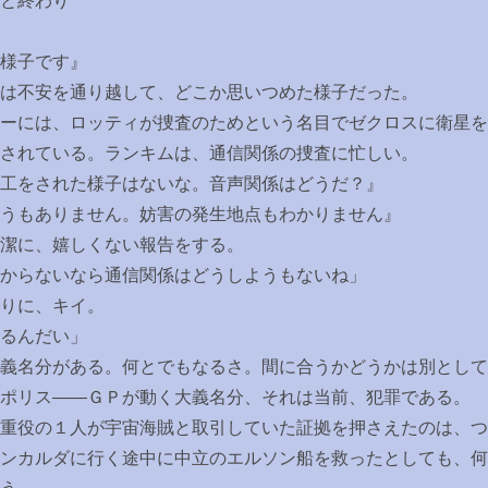
と終わり
様子です』
は不安を通り越して、どこか思いつめた様子だった。
ーには、ロッティが捜査のためという名目でゼクロスに衛星を
されている。ランキムは、通信関係の捜査に忙しい。
工をされた様子はないな。音声関係はどうだ？』
うもありません。妨害の発生地点もわかりません』
潔に、嬉しくない報告をする。
からないなら通信関係はどうしようもないね」
りに、キイ。
るんだい」
義名分がある。何とでもなるさ。間に合うかどうかは別として
ポリス――ＧＰが動く大義名分、それは当前、犯罪である。
重役の１人が宇宙海賊と取引していた証拠を押さえたのは、つ
ンカルダに行く途中に中立のエルソン船を救ったとしても、何