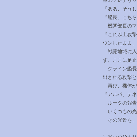
室のフレデリ
「ああ、そうし
『艦長、こちら
機関部長のマ
『これ以上攻撃
ウンしたまま、
戦闘地域に入
ず、ここに足止
クライン艦長
出される攻撃と
再び、機体が
『アルパ、テネ
ルータの報告
いくつもの光
その光景を、