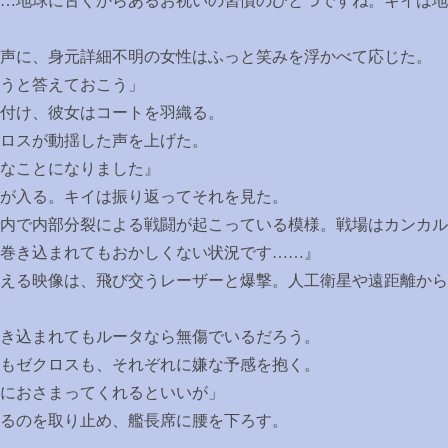
…
地球に古くからあるお祝いの習慣のひとつですね。キイは地
声に、身元詳細不明の女性はふっと笑みを浮かべて応じた。
うと答えておこう」
付け、彼女はコートを羽織る。
ロスが動揺した声を上げた。
なことになりました』
が入る。キイは振り返ってそれを見た。
内で内部分裂による戦闘が起こっている模様。戦場はカンカル
巻き込まれてもおかしくない状況です
……
』
える映像は、飛び交うレーザーと爆撃。人工衛星や遠距離から
き込まれてもルータなら無傷でいるだろう。
もゼクロスも、それぞれに嫌な予感を抱く。
におさまってくれるといいが」
るのを取り止め、艦長席に腰を下ろす。