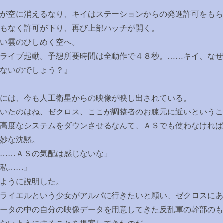
が空に消えるなり、キイはステーションからの発進許可をもら
もなく許可が下り、再び上部ハッチが開く。
い雲のひしめく空へ。
ライブ起動。予想所要時間は全動作で４８秒。
……
キイ、なぜ
ないのでしょう？』
には、今も人工衛星からの映像が映し出されている。
いたのはね、ゼクロス、ここが調整者のお膝元に近いというこ
高度なシステムをダウンさせるなんて、ＡＳでも使わなければ
妙な沈黙。
……
ＡＳの気配は感じないな」
私
……
』
ように説明した。
ライエルという少女がアルパに行きたいと願い、ゼクロスにあ
ータの中の自分の映像データを用意してきた反乱軍の幹部のも